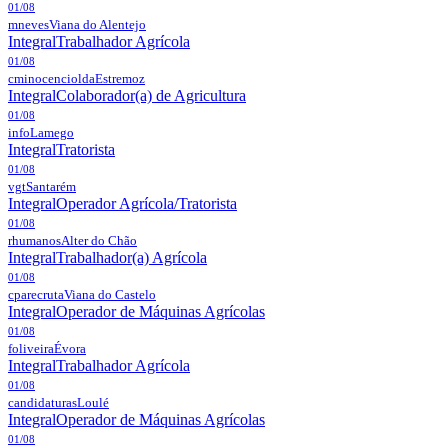
01/08
mneves
Viana do Alentejo
Integral
Trabalhador Agrícola
01/08
cminocenciolda
Estremoz
Integral
Colaborador(a) de Agricultura
01/08
info
Lamego
Integral
Tratorista
01/08
vgt
Santarém
Integral
Operador Agrícola/Tratorista
01/08
rhumanos
Alter do Chão
Integral
Trabalhador(a) Agrícola
01/08
cparecruta
Viana do Castelo
Integral
Operador de Máquinas Agrícolas
01/08
foliveira
Évora
Integral
Trabalhador Agrícola
01/08
candidaturas
Loulé
Integral
Operador de Máquinas Agrícolas
01/08