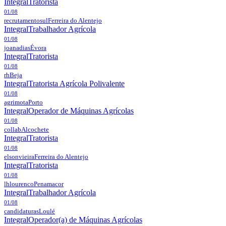
Integral
Tratorista
01/08
recrutamentosul
Ferreira do Alentejo
Integral
Trabalhador Agrícola
01/08
joanadias
Évora
Integral
Tratorista
01/08
rh
Beja
Integral
Tratorista Agrícola Polivalente
01/08
agrimota
Porto
Integral
Operador de Máquinas Agrícolas
01/08
collab
Alcochete
Integral
Tratorista
01/08
elsonvieira
Ferreira do Alentejo
Integral
Tratorista
01/08
lhlourenco
Penamacor
Integral
Trabalhador Agrícola
01/08
candidaturas
Loulé
Integral
Operador(a) de Máquinas Agrícolas