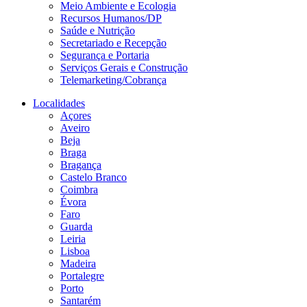
Meio Ambiente e Ecologia
Recursos Humanos/DP
Saúde e Nutrição
Secretariado e Recepção
Segurança e Portaria
Serviços Gerais e Construção
Telemarketing/Cobrança
Localidades
Açores
Aveiro
Beja
Braga
Bragança
Castelo Branco
Coimbra
Évora
Faro
Guarda
Leiria
Lisboa
Madeira
Portalegre
Porto
Santarém