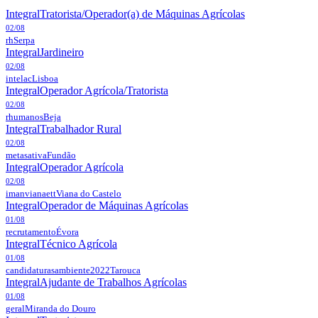
Integral
Tratorista/Operador(a) de Máquinas Agrícolas
02/08
rh
Serpa
Integral
Jardineiro
02/08
intelac
Lisboa
Integral
Operador Agrícola/Tratorista
02/08
rhumanos
Beja
Integral
Trabalhador Rural
02/08
metasativa
Fundão
Integral
Operador Agrícola
02/08
imanvianaett
Viana do Castelo
Integral
Operador de Máquinas Agrícolas
01/08
recrutamento
Évora
Integral
Técnico Agrícola
01/08
candidaturasambiente2022
Tarouca
Integral
Ajudante de Trabalhos Agrícolas
01/08
geral
Miranda do Douro