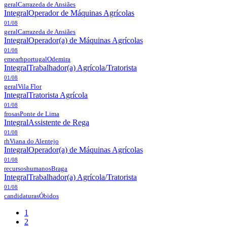
geral
Carrazeda de Ansiães
Integral
Operador de Máquinas Agrícolas
01/08
geral
Carrazeda de Ansiães
Integral
Operador(a) de Máquinas Agrícolas
01/08
emearhportugal
Odemira
Integral
Trabalhador(a) Agrícola/Tratorista
01/08
geral
Vila Flor
Integral
Tratorista Agrícola
01/08
frosas
Ponte de Lima
Integral
Assistente de Rega
01/08
rh
Viana do Alentejo
Integral
Operador(a) de Máquinas Agrícolas
01/08
recursoshumanos
Braga
Integral
Trabalhador(a) Agrícola/Tratorista
01/08
candidaturas
Óbidos
1
2