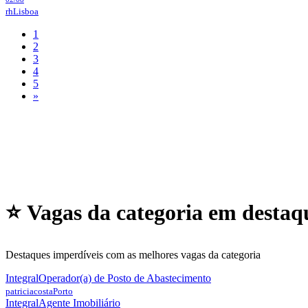
rh
Lisboa
1
2
3
4
5
»
⭐ Vagas da categoria em
destaq
Destaques imperdíveis com as melhores vagas da categoria
Integral
Operador(a) de Posto de Abastecimento
patriciacosta
Porto
Integral
Agente Imobiliário