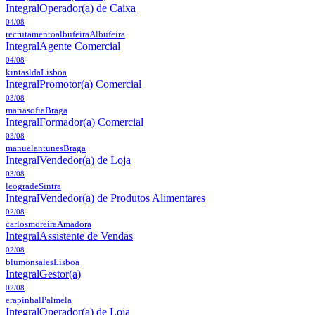
Integral
Operador(a) de Caixa
04/08
recrutamentoalbufeira
Albufeira
Integral
Agente Comercial
04/08
kintaslda
Lisboa
Integral
Promotor(a) Comercial
03/08
mariasofia
Braga
Integral
Formador(a) Comercial
03/08
manuelantunes
Braga
Integral
Vendedor(a) de Loja
03/08
leograde
Sintra
Integral
Vendedor(a) de Produtos Alimentares
02/08
carlosmoreira
Amadora
Integral
Assistente de Vendas
02/08
blumonsales
Lisboa
Integral
Gestor(a)
02/08
erapinhal
Palmela
Integral
Operador(a) de Loja