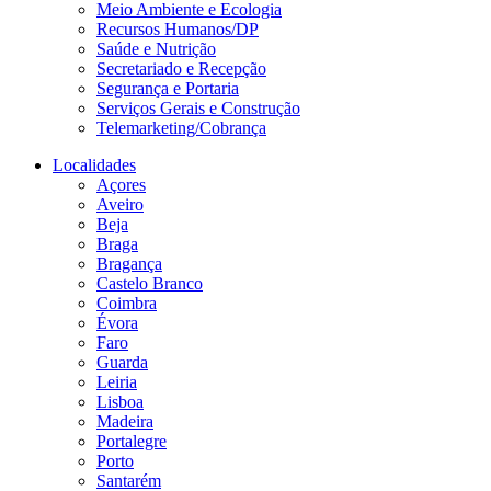
Meio Ambiente e Ecologia
Recursos Humanos/DP
Saúde e Nutrição
Secretariado e Recepção
Segurança e Portaria
Serviços Gerais e Construção
Telemarketing/Cobrança
Localidades
Açores
Aveiro
Beja
Braga
Bragança
Castelo Branco
Coimbra
Évora
Faro
Guarda
Leiria
Lisboa
Madeira
Portalegre
Porto
Santarém