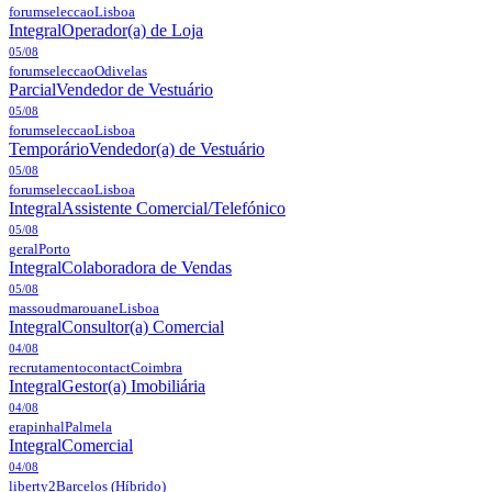
forumseleccao
Lisboa
Integral
Operador(a) de Loja
05/08
forumseleccao
Odivelas
Parcial
Vendedor de Vestuário
05/08
forumseleccao
Lisboa
Temporário
Vendedor(a) de Vestuário
05/08
forumseleccao
Lisboa
Integral
Assistente Comercial/Telefónico
05/08
geral
Porto
Integral
Colaboradora de Vendas
05/08
massoudmarouane
Lisboa
Integral
Consultor(a) Comercial
04/08
recrutamentocontact
Coimbra
Integral
Gestor(a) Imobiliária
04/08
erapinhal
Palmela
Integral
Comercial
04/08
liberty2
Barcelos
(Híbrido)