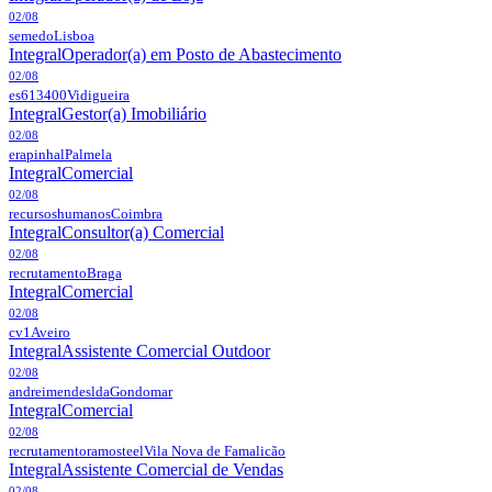
02/08
semedo
Lisboa
Integral
Operador(a) em Posto de Abastecimento
02/08
es613400
Vidigueira
Integral
Gestor(a) Imobiliário
02/08
erapinhal
Palmela
Integral
Comercial
02/08
recursoshumanos
Coimbra
Integral
Consultor(a) Comercial
02/08
recrutamento
Braga
Integral
Comercial
02/08
cv1
Aveiro
Integral
Assistente Comercial Outdoor
02/08
andreimendeslda
Gondomar
Integral
Comercial
02/08
recrutamentoramosteel
Vila Nova de Famalicão
Integral
Assistente Comercial de Vendas
02/08