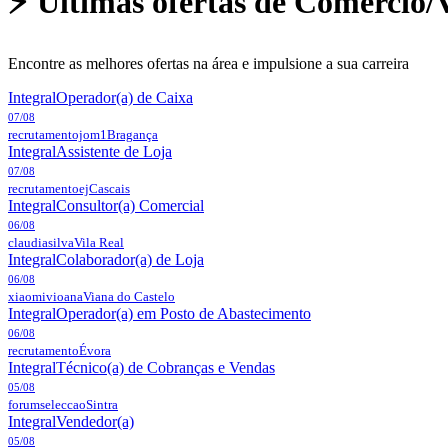
⚡ Últimas ofertas de
Comércio/V
Encontre as melhores ofertas na área e impulsione a sua carreira
Integral
Operador(a) de Caixa
07/08
recrutamentojom1
Bragança
Integral
Assistente de Loja
07/08
recrutamentoej
Cascais
Integral
Consultor(a) Comercial
06/08
claudiasilva
Vila Real
Integral
Colaborador(a) de Loja
06/08
xiaomivioana
Viana do Castelo
Integral
Operador(a) em Posto de Abastecimento
06/08
recrutamento
Évora
Integral
Técnico(a) de Cobranças e Vendas
05/08
forumseleccao
Sintra
Integral
Vendedor(a)
05/08