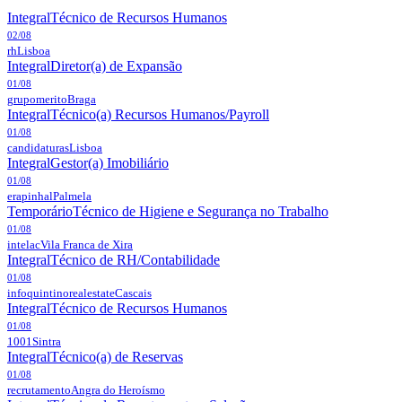
Integral
Técnico de Recursos Humanos
02/08
rh
Lisboa
Integral
Diretor(a) de Expansão
01/08
grupomerito
Braga
Integral
Técnico(a) Recursos Humanos/Payroll
01/08
candidaturas
Lisboa
Integral
Gestor(a) Imobiliário
01/08
erapinhal
Palmela
Temporário
Técnico de Higiene e Segurança no Trabalho
01/08
intelac
Vila Franca de Xira
Integral
Técnico de RH/Contabilidade
01/08
infoquintinorealestate
Cascais
Integral
Técnico de Recursos Humanos
01/08
1001
Sintra
Integral
Técnico(a) de Reservas
01/08
recrutamento
Angra do Heroísmo