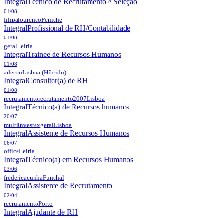
Integral
Técnico de Recrutamento e Seleção
01/08
filipalourenco
Peniche
Integral
Profissional de RH/Contabilidade
01/08
geral
Leiria
Integral
Trainee de Recursos Humanos
01/08
adecco
Lisboa
(Híbrido)
Integral
Consultor(a) de RH
01/08
recrutamentorecrutamento2007
Lisboa
Integral
Técnico(a) de Recursos humanos
20/07
multiinvestexgeral
Lisboa
Integral
Assistente de Recursos Humanos
06/07
office
Leiria
Integral
Técnico(a) em Recursos Humanos
03/06
fredericacunha
Funchal
Integral
Assistente de Recrutamento
02/04
recrutamento
Porto
Integral
Ajudante de RH