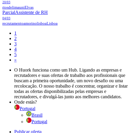
20/03
riosdelimauni
Elvas
Parcial
Assistente de RH
04/03
recrutamentoamorinolisboa
Lisboa
1
2
3
4
5
»
O Huork funciona como um Hub. Ligando as empresas e
recrutadores e suas ofertas de trabalho aos profissionais que
buscam a primeira oportunidade, um novo desafio ou uma
recolocação. O nosso trabalho é concentrar, organizar e listar
todas as ofertas disponibilizadas pelas empresas e
recrutadores, e divulgá-las junto aos melhores candidatos.
Onde estás?
Portugal
Brasil
Portugal
Publicar oferta