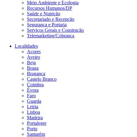
Meio Ambiente e Ecologia
Recursos Humanos/DP
Saúde e Nutrição
Secretariado e Recepção
Segurança e Portaria
Serviços Gerais e Construção
Telemarketing/Cobrança
Localidades
Açores
Aveiro
Beja
Braga
Bragança
Castelo Branco
Coimbra
Évora
Faro
Guarda
Leiria
Lisboa
Madeira
Portalegre
Porto
Santarém