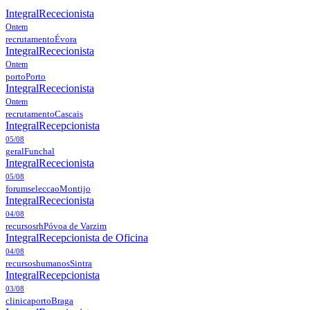
Integral
Rececionista
Ontem
recrutamento
Évora
Integral
Rececionista
Ontem
porto
Porto
Integral
Rececionista
Ontem
recrutamento
Cascais
Integral
Recepcionista
05/08
geral
Funchal
Integral
Rececionista
05/08
forumseleccao
Montijo
Integral
Rececionista
04/08
recursosrh
Póvoa de Varzim
Integral
Recepcionista de Oficina
04/08
recursoshumanos
Sintra
Integral
Recepcionista
03/08
clinicaporto
Braga