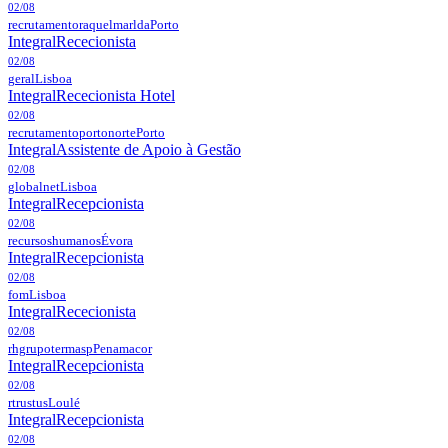
02/08
recrutamentoraquelmarlda
Porto
Integral
Rececionista
02/08
geral
Lisboa
Integral
Rececionista Hotel
02/08
recrutamentoportonorte
Porto
Integral
Assistente de Apoio à Gestão
02/08
globalnet
Lisboa
Integral
Recepcionista
02/08
recursoshumanos
Évora
Integral
Recepcionista
02/08
fom
Lisboa
Integral
Rececionista
02/08
rhgrupotermasp
Penamacor
Integral
Recepcionista
02/08
rtrustus
Loulé
Integral
Recepcionista
02/08