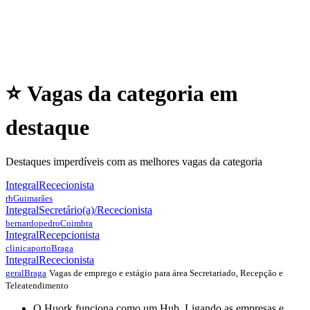
⭐ Vagas da categoria em
destaque
Destaques imperdíveis com as melhores vagas da categoria
Integral
Rececionista
rh
Guimarães
Integral
Secretário(a)/Rececionista
bernardopedro
Coimbra
Integral
Recepcionista
clinicaporto
Braga
Integral
Rececionista
Vagas de emprego e estágio para área Secretariado, Recepção e
geral
Braga
Teleatendimento
O Huork funciona como um Hub. Ligando as empresas e