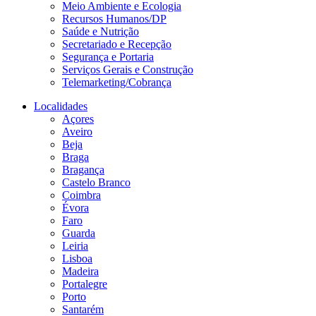
Meio Ambiente e Ecologia
Recursos Humanos/DP
Saúde e Nutrição
Secretariado e Recepção
Segurança e Portaria
Serviços Gerais e Construção
Telemarketing/Cobrança
Localidades
Açores
Aveiro
Beja
Braga
Bragança
Castelo Branco
Coimbra
Évora
Faro
Guarda
Leiria
Lisboa
Madeira
Portalegre
Porto
Santarém