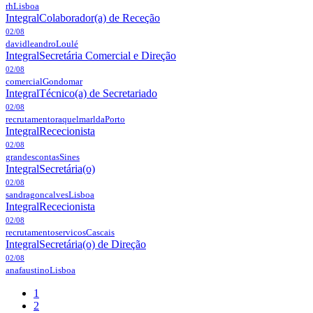
rh
Lisboa
Integral
Colaborador(a) de Receção
02/08
davidleandro
Loulé
Integral
Secretária Comercial e Direção
02/08
comercial
Gondomar
Integral
Técnico(a) de Secretariado
02/08
recrutamentoraquelmarlda
Porto
Integral
Rececionista
02/08
grandescontas
Sines
Integral
Secretária(o)
02/08
sandragoncalves
Lisboa
Integral
Rececionista
02/08
recrutamentoservicos
Cascais
Integral
Secretária(o) de Direção
02/08
anafaustino
Lisboa
1
2