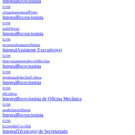
Integral
Rececionista
03/08
clisantiagogeral
Porto
Integral
Recepcionista
03/08
info
Oeiras
Integral
Recepcionista
02/08
recursoshumanos
Sintra
Integral
Assistente Executivo(a)
02/08
rhrecrutamentodevo
Odivelas
Integral
Rececionista
02/08
geralsaudefacilpt
Lisboa
Integral
Rececionista
02/08
rh
Lisboa
Integral
Rececionista de Oficina Mecânica
02/08
anabelareis
Sintra
Integral
Recepcionista
02/08
h2oteldir
Covilhã
Integral
Técnico(a) de Secretariado