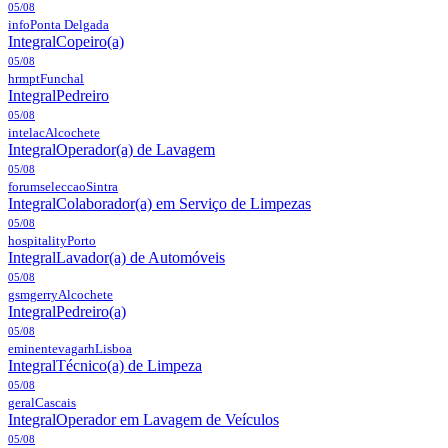
05/08
info
Ponta Delgada
Integral
Copeiro(a)
05/08
hrmpt
Funchal
Integral
Pedreiro
05/08
intelac
Alcochete
Integral
Operador(a) de Lavagem
05/08
forumseleccao
Sintra
Integral
Colaborador(a) em Serviço de Limpezas
05/08
hospitality
Porto
Integral
Lavador(a) de Automóveis
05/08
gsmgerry
Alcochete
Integral
Pedreiro(a)
05/08
eminentevagarh
Lisboa
Integral
Técnico(a) de Limpeza
05/08
geral
Cascais
Integral
Operador em Lavagem de Veículos
05/08