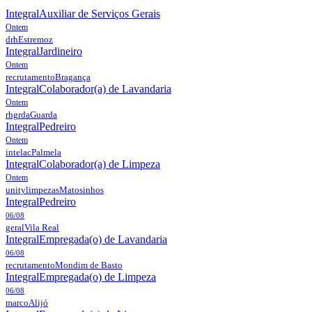
Integral
Auxiliar de Serviços Gerais
Ontem
drh
Estremoz
Integral
Jardineiro
Ontem
recrutamento
Bragança
Integral
Colaborador(a) de Lavandaria
Ontem
rhgrda
Guarda
Integral
Pedreiro
Ontem
intelac
Palmela
Integral
Colaborador(a) de Limpeza
Ontem
unitylimpezas
Matosinhos
Integral
Pedreiro
06/08
geral
Vila Real
Integral
Empregada(o) de Lavandaria
06/08
recrutamento
Mondim de Basto
Integral
Empregada(o) de Limpeza
06/08
marco
Alijó