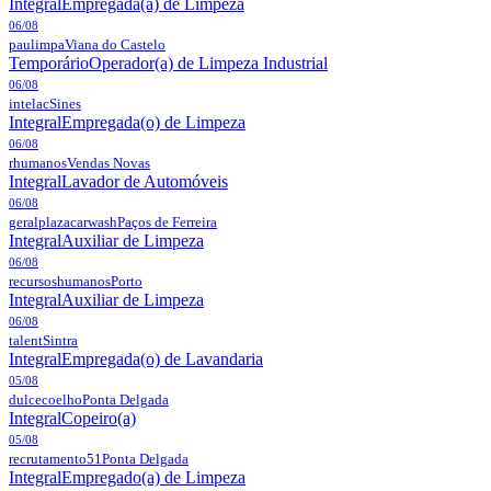
Integral
Empregada(a) de Limpeza
06/08
paulimpa
Viana do Castelo
Temporário
Operador(a) de Limpeza Industrial
06/08
intelac
Sines
Integral
Empregada(o) de Limpeza
06/08
rhumanos
Vendas Novas
Integral
Lavador de Automóveis
06/08
geralplazacarwash
Paços de Ferreira
Integral
Auxiliar de Limpeza
06/08
recursoshumanos
Porto
Integral
Auxiliar de Limpeza
06/08
talent
Sintra
Integral
Empregada(o) de Lavandaria
05/08
dulcecoelho
Ponta Delgada
Integral
Copeiro(a)
05/08
recrutamento51
Ponta Delgada
Integral
Empregado(a) de Limpeza