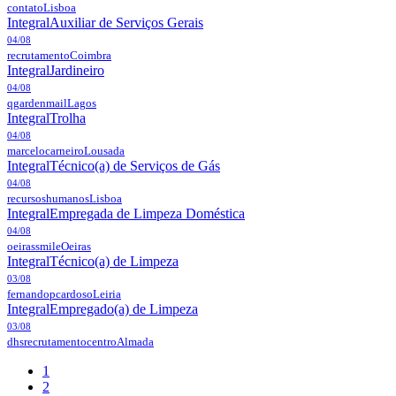
contato
Lisboa
Integral
Auxiliar de Serviços Gerais
04/08
recrutamento
Coimbra
Integral
Jardineiro
04/08
qgardenmail
Lagos
Integral
Trolha
04/08
marcelocarneiro
Lousada
Integral
Técnico(a) de Serviços de Gás
04/08
recursoshumanos
Lisboa
Integral
Empregada de Limpeza Doméstica
04/08
oeirassmile
Oeiras
Integral
Técnico(a) de Limpeza
03/08
fernandopcardoso
Leiria
Integral
Empregado(a) de Limpeza
03/08
dhsrecrutamentocentro
Almada
1
2