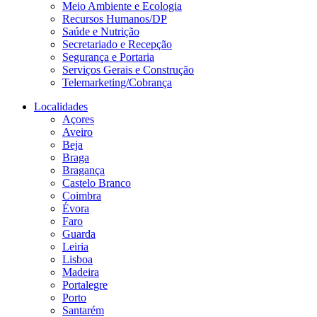
Meio Ambiente e Ecologia
Recursos Humanos/DP
Saúde e Nutrição
Secretariado e Recepção
Segurança e Portaria
Serviços Gerais e Construção
Telemarketing/Cobrança
Localidades
Açores
Aveiro
Beja
Braga
Bragança
Castelo Branco
Coimbra
Évora
Faro
Guarda
Leiria
Lisboa
Madeira
Portalegre
Porto
Santarém