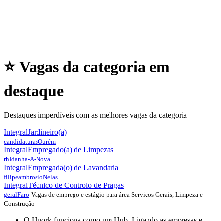
⭐ Vagas da categoria em
destaque
Destaques imperdíveis com as melhores vagas da categoria
Integral
Jardineiro(a)
candidaturas
Ourém
Integral
Empregado(a) de Limpezas
rh
Idanha-A-Nova
Integral
Empregada(o) de Lavandaria
filipeambrosio
Nelas
Integral
Técnico de Controlo de Pragas
Vagas de emprego e estágio para área Serviços Gerais, Limpeza e
geral
Faro
Construção
O Huork funciona como um Hub. Ligando as empresas e