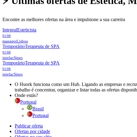
⚡ Últimas ofertas de
Estética, M
Encontre as melhores ofertas na área e impulsione a sua carreira
Integral
Esteticista
01/08
manager
Lisboa
Temporário
Terapeuta de SPA
01/08
intelac
Sines
Temporário
Terapeuta de SPA
01/08
intelac
Sines
O Huork funciona como um Hub. Ligando as empresas e recrutad
trabalho é concentrar, organizar e listar todas as ofertas dispon
Onde estás?
Portugal
Brasil
Portugal
Publicar oferta
Ofertas por cidade
Ofertas no seu sítio