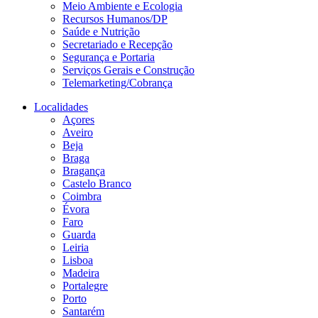
Meio Ambiente e Ecologia
Recursos Humanos/DP
Saúde e Nutrição
Secretariado e Recepção
Segurança e Portaria
Serviços Gerais e Construção
Telemarketing/Cobrança
Localidades
Açores
Aveiro
Beja
Braga
Bragança
Castelo Branco
Coimbra
Évora
Faro
Guarda
Leiria
Lisboa
Madeira
Portalegre
Porto
Santarém