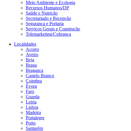
Meio Ambiente e Ecologia
Recursos Humanos/DP
Saúde e Nutrição
Secretariado e Recepção
Segurança e Portaria
Serviços Gerais e Construção
Telemarketing/Cobrança
Localidades
Açores
Aveiro
Beja
Braga
Bragança
Castelo Branco
Coimbra
Évora
Faro
Guarda
Leiria
Lisboa
Madeira
Portalegre
Porto
Santarém