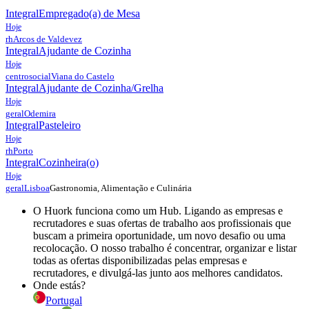
Integral
Empregado(a) de Mesa
Hoje
rh
Arcos de Valdevez
Integral
Ajudante de Cozinha
Hoje
centrosocial
Viana do Castelo
Integral
Ajudante de Cozinha/Grelha
Hoje
geral
Odemira
Integral
Pasteleiro
Hoje
rh
Porto
Integral
Cozinheira(o)
Hoje
Gastronomia, Alimentação e Culinária
geral
Lisboa
O Huork funciona como um Hub. Ligando as empresas e
recrutadores e suas ofertas de trabalho aos profissionais que
buscam a primeira oportunidade, um novo desafio ou uma
recolocação. O nosso trabalho é concentrar, organizar e listar
todas as ofertas disponibilizadas pelas empresas e
recrutadores, e divulgá-las junto aos melhores candidatos.
Onde estás?
Portugal