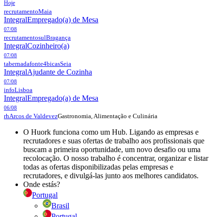
Hoje
recrutamento
Maia
Integral
Empregado(a) de Mesa
07/08
recrutamentosul
Bragança
Integral
Cozinheiro(a)
07/08
tabernadafonte4bicas
Seia
Integral
Ajudante de Cozinha
07/08
info
Lisboa
Integral
Empregado(a) de Mesa
06/08
Gastronomia, Alimentação e Culinária
rh
Arcos de Valdevez
O Huork funciona como um Hub. Ligando as empresas e
recrutadores e suas ofertas de trabalho aos profissionais que
buscam a primeira oportunidade, um novo desafio ou uma
recolocação. O nosso trabalho é concentrar, organizar e listar
todas as ofertas disponibilizadas pelas empresas e
recrutadores, e divulgá-las junto aos melhores candidatos.
Onde estás?
Portugal
Brasil
Portugal