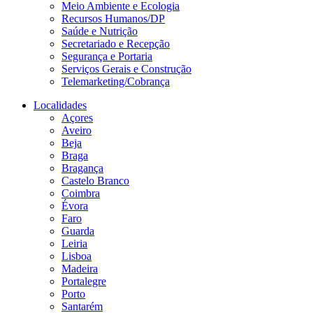
Meio Ambiente e Ecologia
Recursos Humanos/DP
Saúde e Nutrição
Secretariado e Recepção
Segurança e Portaria
Serviços Gerais e Construção
Telemarketing/Cobrança
Localidades
Açores
Aveiro
Beja
Braga
Bragança
Castelo Branco
Coimbra
Évora
Faro
Guarda
Leiria
Lisboa
Madeira
Portalegre
Porto
Santarém