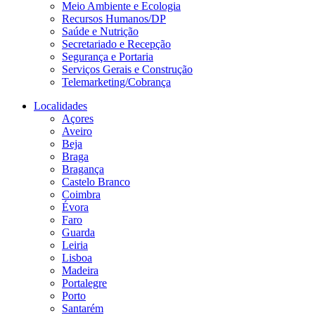
Meio Ambiente e Ecologia
Recursos Humanos/DP
Saúde e Nutrição
Secretariado e Recepção
Segurança e Portaria
Serviços Gerais e Construção
Telemarketing/Cobrança
Localidades
Açores
Aveiro
Beja
Braga
Bragança
Castelo Branco
Coimbra
Évora
Faro
Guarda
Leiria
Lisboa
Madeira
Portalegre
Porto
Santarém