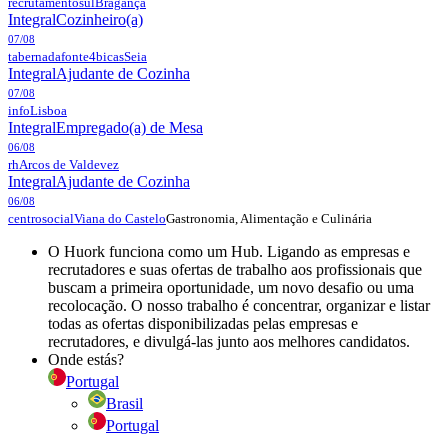
recrutamentosul
Bragança
Integral
Cozinheiro(a)
07/08
tabernadafonte4bicas
Seia
Integral
Ajudante de Cozinha
07/08
info
Lisboa
Integral
Empregado(a) de Mesa
06/08
rh
Arcos de Valdevez
Integral
Ajudante de Cozinha
06/08
Gastronomia, Alimentação e Culinária
centrosocial
Viana do Castelo
O Huork funciona como um Hub. Ligando as empresas e
recrutadores e suas ofertas de trabalho aos profissionais que
buscam a primeira oportunidade, um novo desafio ou uma
recolocação. O nosso trabalho é concentrar, organizar e listar
todas as ofertas disponibilizadas pelas empresas e
recrutadores, e divulgá-las junto aos melhores candidatos.
Onde estás?
Portugal
Brasil
Portugal