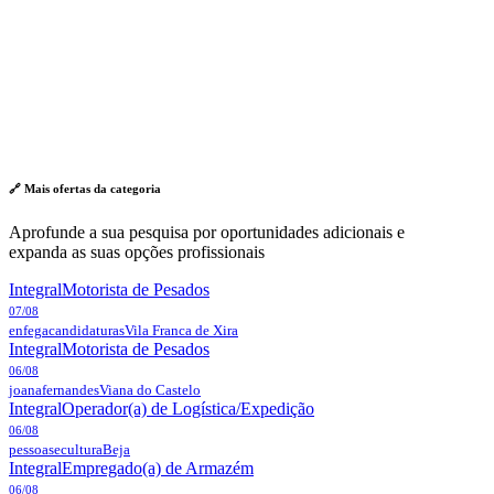
🔗 Mais ofertas da
categoria
Aprofunde a sua pesquisa por oportunidades adicionais e
expanda as suas opções profissionais
Integral
Motorista de Pesados
07/08
enfegacandidaturas
Vila Franca de Xira
Integral
Motorista de Pesados
06/08
joanafernandes
Viana do Castelo
Integral
Operador(a) de Logística/Expedição
06/08
pessoasecultura
Beja
Integral
Empregado(a) de Armazém
06/08