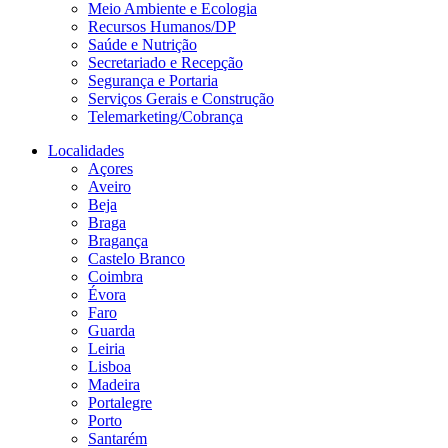
Meio Ambiente e Ecologia
Recursos Humanos/DP
Saúde e Nutrição
Secretariado e Recepção
Segurança e Portaria
Serviços Gerais e Construção
Telemarketing/Cobrança
Localidades
Açores
Aveiro
Beja
Braga
Bragança
Castelo Branco
Coimbra
Évora
Faro
Guarda
Leiria
Lisboa
Madeira
Portalegre
Porto
Santarém