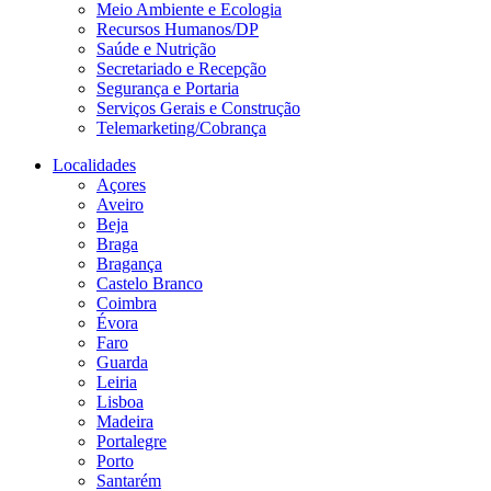
Meio Ambiente e Ecologia
Recursos Humanos/DP
Saúde e Nutrição
Secretariado e Recepção
Segurança e Portaria
Serviços Gerais e Construção
Telemarketing/Cobrança
Localidades
Açores
Aveiro
Beja
Braga
Bragança
Castelo Branco
Coimbra
Évora
Faro
Guarda
Leiria
Lisboa
Madeira
Portalegre
Porto
Santarém