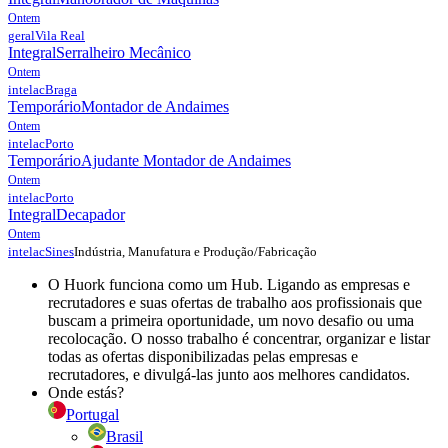
Ontem
geral
Vila Real
Integral
Serralheiro Mecânico
Ontem
intelac
Braga
Temporário
Montador de Andaimes
Ontem
intelac
Porto
Temporário
Ajudante Montador de Andaimes
Ontem
intelac
Porto
Integral
Decapador
Ontem
Indústria, Manufatura e Produção/Fabricação
intelac
Sines
O Huork funciona como um Hub. Ligando as empresas e
recrutadores e suas ofertas de trabalho aos profissionais que
buscam a primeira oportunidade, um novo desafio ou uma
recolocação. O nosso trabalho é concentrar, organizar e listar
todas as ofertas disponibilizadas pelas empresas e
recrutadores, e divulgá-las junto aos melhores candidatos.
Onde estás?
Portugal
Brasil