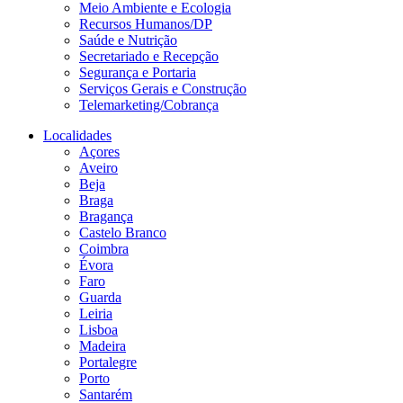
Meio Ambiente e Ecologia
Recursos Humanos/DP
Saúde e Nutrição
Secretariado e Recepção
Segurança e Portaria
Serviços Gerais e Construção
Telemarketing/Cobrança
Localidades
Açores
Aveiro
Beja
Braga
Bragança
Castelo Branco
Coimbra
Évora
Faro
Guarda
Leiria
Lisboa
Madeira
Portalegre
Porto
Santarém