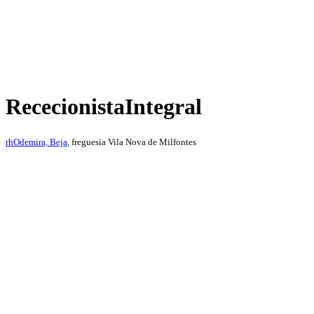
Rececionista
Integral
rh
Odemira, Beja
, freguesia Vila Nova de Milfontes