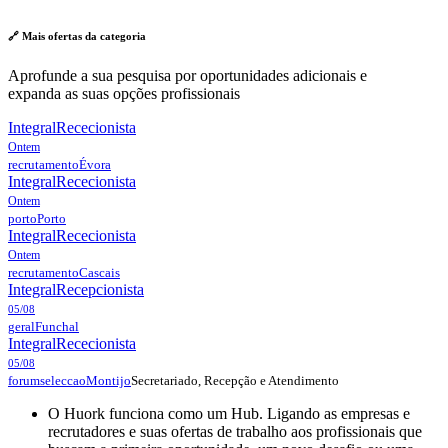
🔗 Mais ofertas da
categoria
Aprofunde a sua pesquisa por oportunidades adicionais e
expanda as suas opções profissionais
Integral
Rececionista
Ontem
recrutamento
Évora
Integral
Rececionista
Ontem
porto
Porto
Integral
Rececionista
Ontem
recrutamento
Cascais
Integral
Recepcionista
05/08
geral
Funchal
Integral
Rececionista
05/08
Secretariado, Recepção e Atendimento
forumseleccao
Montijo
O Huork funciona como um Hub. Ligando as empresas e
recrutadores e suas ofertas de trabalho aos profissionais que