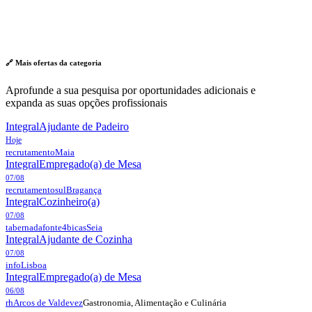
🔗 Mais ofertas da
categoria
Aprofunde a sua pesquisa por oportunidades adicionais e
expanda as suas opções profissionais
Integral
Ajudante de Padeiro
Hoje
recrutamento
Maia
Integral
Empregado(a) de Mesa
07/08
recrutamentosul
Bragança
Integral
Cozinheiro(a)
07/08
tabernadafonte4bicas
Seia
Integral
Ajudante de Cozinha
07/08
info
Lisboa
Integral
Empregado(a) de Mesa
06/08
Gastronomia, Alimentação e Culinária
rh
Arcos de Valdevez