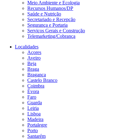
Meio Ambiente e Ecologia
Recursos Humanos/DP
Saúde e Nutrição
Secretariado e Recepção
Segurança e Portaria
Serviços Gerais e Construção
Telemarketing/Cobrança
Localidades
Açores
Aveiro
Beja
Braga
Bragança
Castelo Branco
Coimbra
Évora
Faro
Guarda
Leiria
Lisboa
Madeira
Portalegre
Porto
Santarém