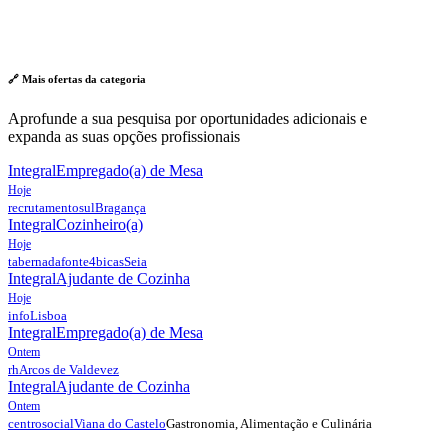
🔗 Mais ofertas da
categoria
Aprofunde a sua pesquisa por oportunidades adicionais e
expanda as suas opções profissionais
Integral
Empregado(a) de Mesa
Hoje
recrutamentosul
Bragança
Integral
Cozinheiro(a)
Hoje
tabernadafonte4bicas
Seia
Integral
Ajudante de Cozinha
Hoje
info
Lisboa
Integral
Empregado(a) de Mesa
Ontem
rh
Arcos de Valdevez
Integral
Ajudante de Cozinha
Ontem
Gastronomia, Alimentação e Culinária
centrosocial
Viana do Castelo