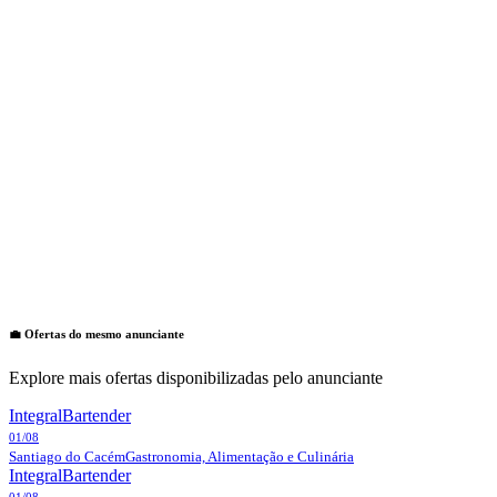
💼 Ofertas do mesmo anunciante
Explore mais ofertas disponibilizadas pelo anunciante
Integral
Bartender
01/08
Santiago do Cacém
Gastronomia, Alimentação e Culinária
Integral
Bartender
01/08