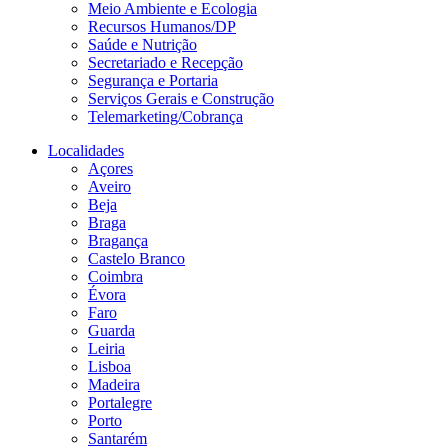
Meio Ambiente e Ecologia
Recursos Humanos/DP
Saúde e Nutrição
Secretariado e Recepção
Segurança e Portaria
Serviços Gerais e Construção
Telemarketing/Cobrança
Localidades
Açores
Aveiro
Beja
Braga
Bragança
Castelo Branco
Coimbra
Évora
Faro
Guarda
Leiria
Lisboa
Madeira
Portalegre
Porto
Santarém