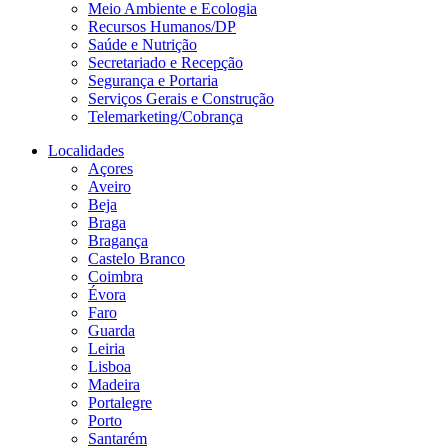
Meio Ambiente e Ecologia
Recursos Humanos/DP
Saúde e Nutrição
Secretariado e Recepção
Segurança e Portaria
Serviços Gerais e Construção
Telemarketing/Cobrança
Localidades
Açores
Aveiro
Beja
Braga
Bragança
Castelo Branco
Coimbra
Évora
Faro
Guarda
Leiria
Lisboa
Madeira
Portalegre
Porto
Santarém