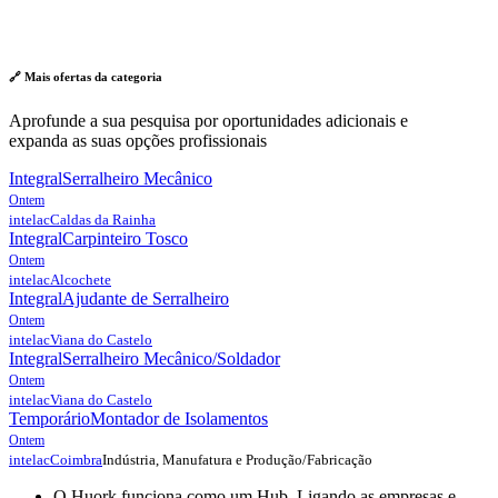
🔗 Mais ofertas da
categoria
Aprofunde a sua pesquisa por oportunidades adicionais e
expanda as suas opções profissionais
Integral
Serralheiro Mecânico
Ontem
intelac
Caldas da Rainha
Integral
Carpinteiro Tosco
Ontem
intelac
Alcochete
Integral
Ajudante de Serralheiro
Ontem
intelac
Viana do Castelo
Integral
Serralheiro Mecânico/Soldador
Ontem
intelac
Viana do Castelo
Temporário
Montador de Isolamentos
Ontem
Indústria, Manufatura e Produção/Fabricação
intelac
Coimbra
O Huork funciona como um Hub. Ligando as empresas e