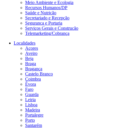
Meio Ambiente e Ecologia
Recursos Humanos/DP
Saúde e Nutrição
Secretariado e Recepção
Segurança e Portaria
Serviços Gerais e Construção
Telemarketing/Cobrança
Localidades
Açores
Aveiro
Beja
Braga
Bragança
Castelo Branco
Coimbra
Évora
Faro
Guarda
Leiria
Lisboa
Madeira
Portalegre
Porto
Santarém