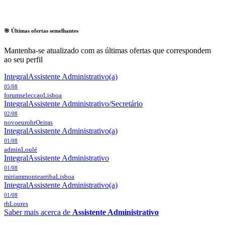
🎯 Últimas ofertas semelhantes
Mantenha-se atualizado com as últimas ofertas que correspondem
ao seu perfil
Integral
Assistente Administrativo(a)
05/08
forumseleccao
Lisboa
Integral
Assistente Administrativo/Secretário
02/08
novoeurohr
Oeiras
Integral
Assistente Administrativo(a)
01/08
admin
Loulé
Integral
Assistente Administrativo
01/08
miriammontearriba
Lisboa
Integral
Assistente Administrativo(a)
01/08
rh
Loures
Saber mais acerca de
Assistente Administrativo