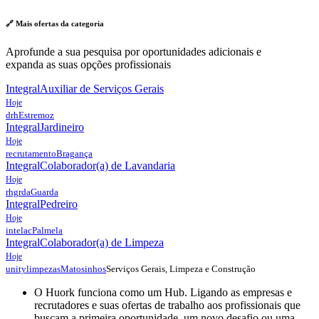
🔗 Mais ofertas da
categoria
Aprofunde a sua pesquisa por oportunidades adicionais e
expanda as suas opções profissionais
Integral
Auxiliar de Serviços Gerais
Hoje
drh
Estremoz
Integral
Jardineiro
Hoje
recrutamento
Bragança
Integral
Colaborador(a) de Lavandaria
Hoje
rhgrda
Guarda
Integral
Pedreiro
Hoje
intelac
Palmela
Integral
Colaborador(a) de Limpeza
Hoje
Serviços Gerais, Limpeza e Construção
unitylimpezas
Matosinhos
O Huork funciona como um Hub. Ligando as empresas e
recrutadores e suas ofertas de trabalho aos profissionais que
buscam a primeira oportunidade, um novo desafio ou uma