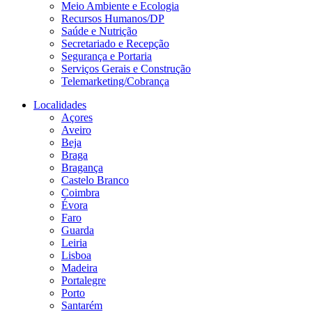
Meio Ambiente e Ecologia
Recursos Humanos/DP
Saúde e Nutrição
Secretariado e Recepção
Segurança e Portaria
Serviços Gerais e Construção
Telemarketing/Cobrança
Localidades
Açores
Aveiro
Beja
Braga
Bragança
Castelo Branco
Coimbra
Évora
Faro
Guarda
Leiria
Lisboa
Madeira
Portalegre
Porto
Santarém