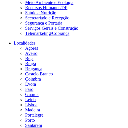
Meio Ambiente e Ecologia
Recursos Humanos/DP
Saúde e Nutrição
Secretariado e Recepção
Segurança e Portaria
Serviços Gerais e Construção
Telemarketing/Cobrança
Localidades
Açores
Aveiro
Beja
Braga
Bragança
Castelo Branco
Coimbra
Évora
Faro
Guarda
Leiria
Lisboa
Madeira
Portalegre
Porto
Santarém