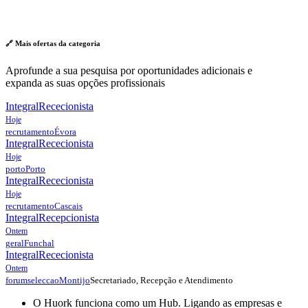
🔗 Mais ofertas da
categoria
Aprofunde a sua pesquisa por oportunidades adicionais e
expanda as suas opções profissionais
Integral
Rececionista
Hoje
recrutamento
Évora
Integral
Rececionista
Hoje
porto
Porto
Integral
Rececionista
Hoje
recrutamento
Cascais
Integral
Recepcionista
Ontem
geral
Funchal
Integral
Rececionista
Ontem
Secretariado, Recepção e Atendimento
forumseleccao
Montijo
O Huork funciona como um Hub. Ligando as empresas e