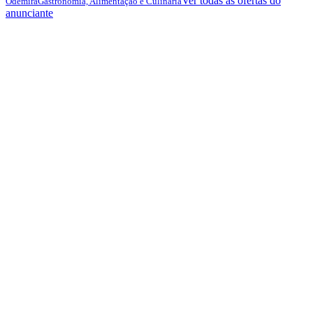
Ver todas as ofertas do
Odemira
Gastronomia, Alimentação e Culinária
anunciante