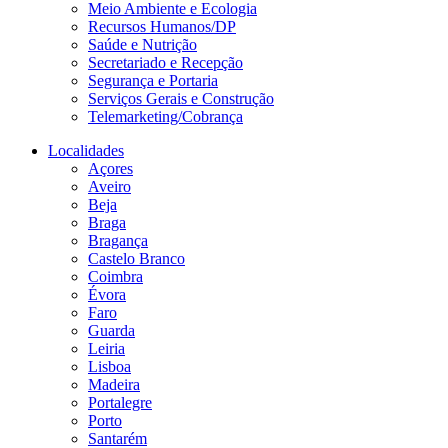
Meio Ambiente e Ecologia
Recursos Humanos/DP
Saúde e Nutrição
Secretariado e Recepção
Segurança e Portaria
Serviços Gerais e Construção
Telemarketing/Cobrança
Localidades
Açores
Aveiro
Beja
Braga
Bragança
Castelo Branco
Coimbra
Évora
Faro
Guarda
Leiria
Lisboa
Madeira
Portalegre
Porto
Santarém