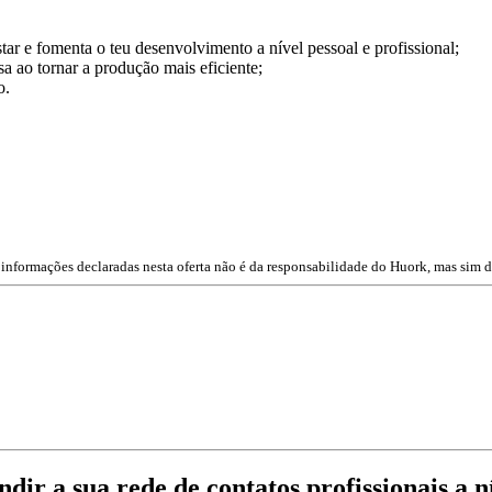
tar e fomenta o teu desenvolvimento a nível pessoal e profissional;
 ao tornar a produção mais eficiente;
o.
 informações declaradas nesta oferta não é da responsabilidade do Huork, mas sim d
ir a sua rede de contatos profissionais a ní