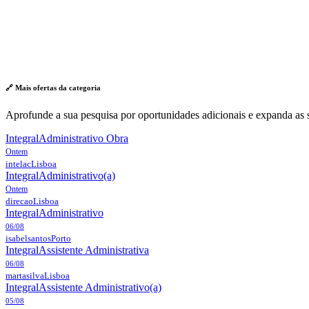
🔗 Mais ofertas da
categoria
Aprofunde a sua pesquisa por oportunidades adicionais e expanda as s
Integral
Administrativo Obra
Ontem
intelac
Lisboa
Integral
Administrativo(a)
Ontem
direcao
Lisboa
Integral
Administrativo
06/08
isabelsantos
Porto
Integral
Assistente Administrativa
06/08
martasilva
Lisboa
Integral
Assistente Administrativo(a)
05/08