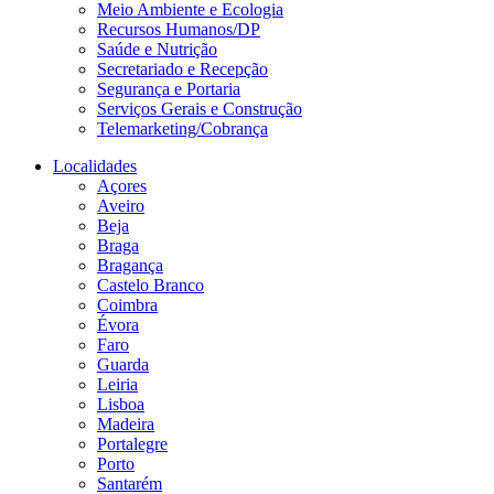
Meio Ambiente e Ecologia
Recursos Humanos/DP
Saúde e Nutrição
Secretariado e Recepção
Segurança e Portaria
Serviços Gerais e Construção
Telemarketing/Cobrança
Localidades
Açores
Aveiro
Beja
Braga
Bragança
Castelo Branco
Coimbra
Évora
Faro
Guarda
Leiria
Lisboa
Madeira
Portalegre
Porto
Santarém