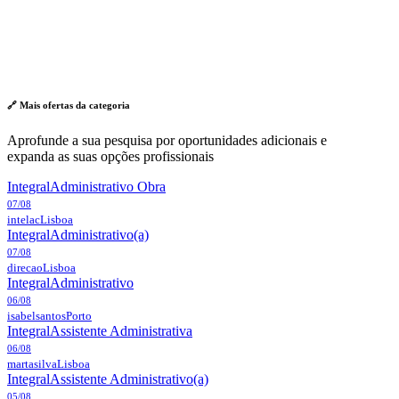
🔗 Mais ofertas da
categoria
Aprofunde a sua pesquisa por oportunidades adicionais e
expanda as suas opções profissionais
Integral
Administrativo Obra
07/08
intelac
Lisboa
Integral
Administrativo(a)
07/08
direcao
Lisboa
Integral
Administrativo
06/08
isabelsantos
Porto
Integral
Assistente Administrativa
06/08
martasilva
Lisboa
Integral
Assistente Administrativo(a)
05/08