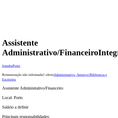
Assistente
Administrativo/Financeiro
Integ
leandra
Porto
Remuneração não informada
1 oferta
Administrativo, Arquivo/Biblioteca e
Escritório
Assistente Administrativo/Financeiro
Local: Porto
Salário a definir
Principais responsabilidades: