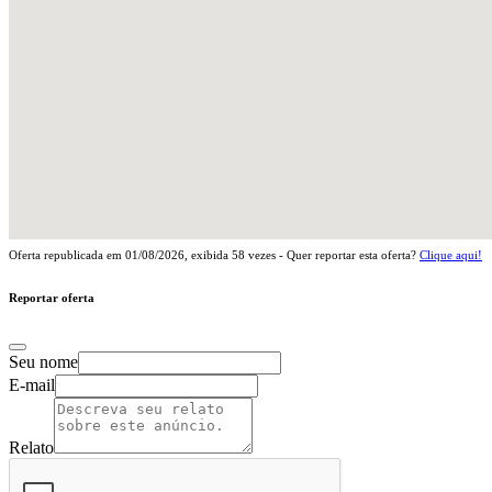
Oferta republicada em
01/08/2026
, exibida
58
vezes - Quer reportar esta oferta?
Clique aqui!
Reportar oferta
Seu nome
E-mail
Relato