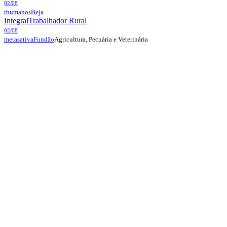
02/08
rhumanos
Beja
Integral
Trabalhador Rural
02/08
Agricultura, Pecuária e Veterinária
metasativa
Fundão