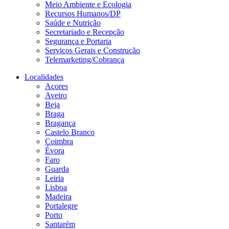
Meio Ambiente e Ecologia
Recursos Humanos/DP
Saúde e Nutrição
Secretariado e Recepção
Segurança e Portaria
Serviços Gerais e Construção
Telemarketing/Cobrança
Localidades
Açores
Aveiro
Beja
Braga
Bragança
Castelo Branco
Coimbra
Évora
Faro
Guarda
Leiria
Lisboa
Madeira
Portalegre
Porto
Santarém