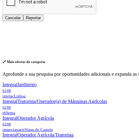
Cancelar
Reportar
🔗 Mais ofertas da
categoria
Aprofunde a sua pesquisa por oportunidades adicionais e expanda as s
Integral
Jardineiro
02/08
intelac
Lisboa
Integral
Tratorista/Operador(a) de Máquinas Agrícolas
02/08
rh
Serpa
Integral
Operador Agrícola
02/08
imanvianaett
Viana do Castelo
Integral
Operador Agrícola/Tratorista