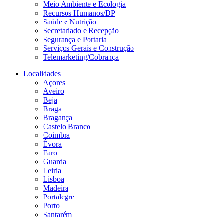
Meio Ambiente e Ecologia
Recursos Humanos/DP
Saúde e Nutrição
Secretariado e Recepção
Segurança e Portaria
Serviços Gerais e Construção
Telemarketing/Cobrança
Localidades
Açores
Aveiro
Beja
Braga
Bragança
Castelo Branco
Coimbra
Évora
Faro
Guarda
Leiria
Lisboa
Madeira
Portalegre
Porto
Santarém