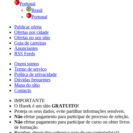
Portugal
Brasil
Portugal
Publicar oferta
Ofertas por cidade
Ofertas no seu sítio
Guia de carreiras
Anunciantes
RSS Feeds
Quem somos
Termo de serviço
Política de privacidade
Dúvidas frequentes
Mapa do sítio
Contacto
IMPORTANTE
O Huork é um sítio
GRATUITO
!
Proteja os seus dados, evite partilhar informações sensíveis.
Não
efetue pagamento para participar de processo de seleção.
Não
efetue pagamento para participar de curso ou obter livros
de formação.
Recebeu algum tipo cobrança para de ser contratado(a)?