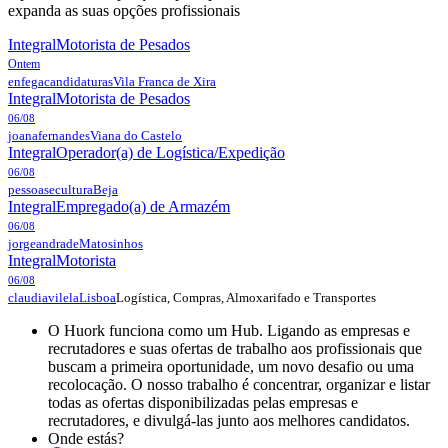
expanda as suas opções profissionais
Integral
Motorista de Pesados
Ontem
enfegacandidaturas
Vila Franca de Xira
Integral
Motorista de Pesados
06/08
joanafernandes
Viana do Castelo
Integral
Operador(a) de Logística/Expedição
06/08
pessoasecultura
Beja
Integral
Empregado(a) de Armazém
06/08
jorgeandrade
Matosinhos
Integral
Motorista
06/08
Logística, Compras, Almoxarifado e Transportes
claudiavilela
Lisboa
O Huork funciona como um Hub. Ligando as empresas e
recrutadores e suas ofertas de trabalho aos profissionais que
buscam a primeira oportunidade, um novo desafio ou uma
recolocação. O nosso trabalho é concentrar, organizar e listar
todas as ofertas disponibilizadas pelas empresas e
recrutadores, e divulgá-las junto aos melhores candidatos.
Onde estás?