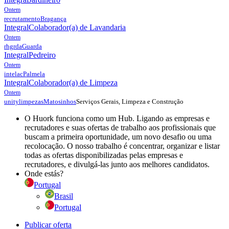
Ontem
recrutamento
Bragança
Integral
Colaborador(a) de Lavandaria
Ontem
rhgrda
Guarda
Integral
Pedreiro
Ontem
intelac
Palmela
Integral
Colaborador(a) de Limpeza
Ontem
Serviços Gerais, Limpeza e Construção
unitylimpezas
Matosinhos
O Huork funciona como um Hub. Ligando as empresas e
recrutadores e suas ofertas de trabalho aos profissionais que
buscam a primeira oportunidade, um novo desafio ou uma
recolocação. O nosso trabalho é concentrar, organizar e listar
todas as ofertas disponibilizadas pelas empresas e
recrutadores, e divulgá-las junto aos melhores candidatos.
Onde estás?
Portugal
Brasil
Portugal
Publicar oferta