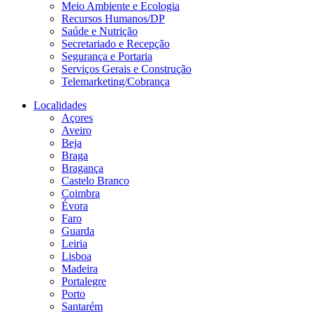
Meio Ambiente e Ecologia
Recursos Humanos/DP
Saúde e Nutrição
Secretariado e Recepção
Segurança e Portaria
Serviços Gerais e Construção
Telemarketing/Cobrança
Localidades
Açores
Aveiro
Beja
Braga
Bragança
Castelo Branco
Coimbra
Évora
Faro
Guarda
Leiria
Lisboa
Madeira
Portalegre
Porto
Santarém