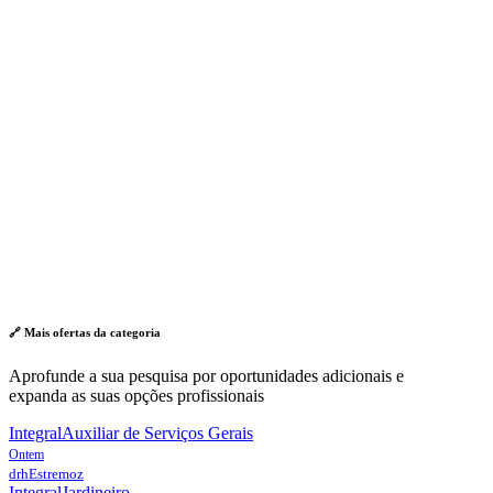
🔗 Mais ofertas da
categoria
Aprofunde a sua pesquisa por oportunidades adicionais e
expanda as suas opções profissionais
Integral
Auxiliar de Serviços Gerais
Ontem
drh
Estremoz
Integral
Jardineiro