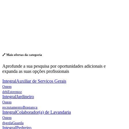
🔗 Mais ofertas da
categoria
Aprofunde a sua pesquisa por oportunidades adicionais e
expanda as suas opções profissionais
Integral
Auxiliar de Serviços Gerais
Ontem
drh
Estremoz
Integral
Jardineiro
Ontem
recrutamento
Bragança
Integral
Colaborador(a) de Lavandaria
Ontem
rhgrda
Guarda
Integral
Pedreiro