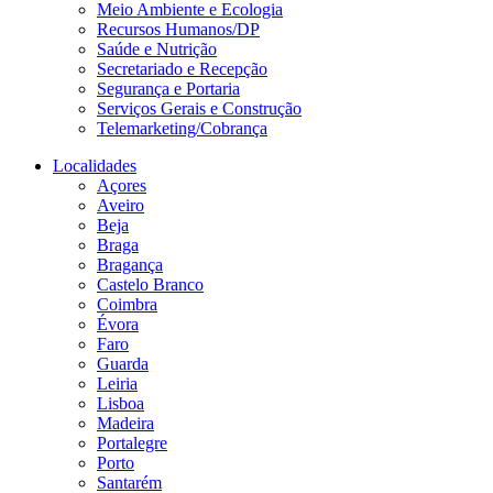
Meio Ambiente e Ecologia
Recursos Humanos/DP
Saúde e Nutrição
Secretariado e Recepção
Segurança e Portaria
Serviços Gerais e Construção
Telemarketing/Cobrança
Localidades
Açores
Aveiro
Beja
Braga
Bragança
Castelo Branco
Coimbra
Évora
Faro
Guarda
Leiria
Lisboa
Madeira
Portalegre
Porto
Santarém