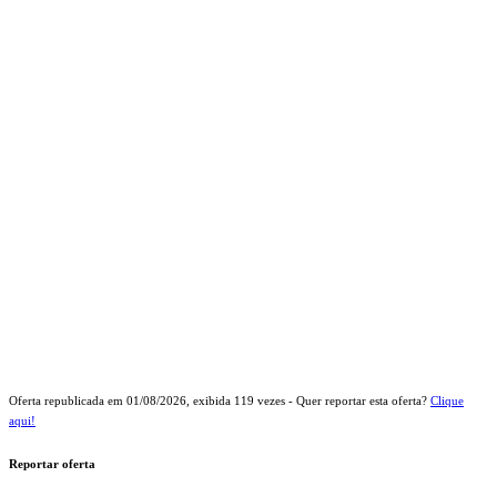
Oferta republicada em
01/08/2026
, exibida
119
vezes - Quer reportar esta oferta?
Clique
aqui!
Reportar oferta