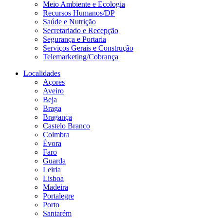
Meio Ambiente e Ecologia
Recursos Humanos/DP
Saúde e Nutrição
Secretariado e Recepção
Segurança e Portaria
Serviços Gerais e Construção
Telemarketing/Cobrança
Localidades
Açores
Aveiro
Beja
Braga
Bragança
Castelo Branco
Coimbra
Évora
Faro
Guarda
Leiria
Lisboa
Madeira
Portalegre
Porto
Santarém