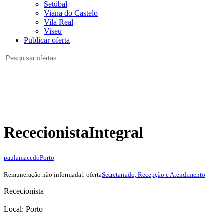
Setúbal
Viana do Castelo
Vila Real
Viseu
Publicar oferta
Rececionista
Integral
paulamacedo
Porto
Remuneração não informada
1 oferta
Secretariado, Recepção e Atendimento
Rececionista
Local: Porto