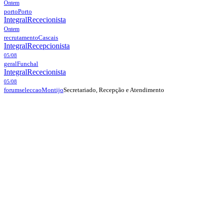
Ontem
porto
Porto
Integral
Rececionista
Ontem
recrutamento
Cascais
Integral
Recepcionista
05/08
geral
Funchal
Integral
Rececionista
05/08
Secretariado, Recepção e Atendimento
forumseleccao
Montijo