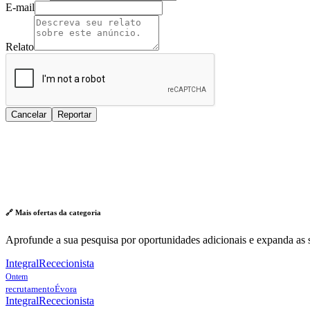
E-mail
Relato
Cancelar
Reportar
🔗 Mais ofertas da
categoria
Aprofunde a sua pesquisa por oportunidades adicionais e expanda as s
Integral
Rececionista
Ontem
recrutamento
Évora
Integral
Rececionista