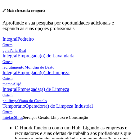
🔗 Mais ofertas da
categoria
Aprofunde a sua pesquisa por oportunidades adicionais e
expanda as suas opções profissionais
Integral
Pedreiro
Ontem
geral
Vila Real
Integral
Empregada(o) de Lavandaria
Ontem
recrutamento
Mondim de Basto
Integral
Empregada(o) de Limpeza
Ontem
marco
Alijó
Integral
Empregada(a) de Limpeza
Ontem
paulimpa
Viana do Castelo
Temporário
Operador(a) de Limpeza Industrial
Ontem
Serviços Gerais, Limpeza e Construção
intelac
Sines
O Huork funciona como um Hub. Ligando as empresas e
recrutadores e suas ofertas de trabalho aos profissionais que
buscam a primeira oportunidade, um novo desafio ou uma