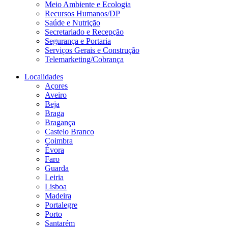
Meio Ambiente e Ecologia
Recursos Humanos/DP
Saúde e Nutrição
Secretariado e Recepção
Segurança e Portaria
Serviços Gerais e Construção
Telemarketing/Cobrança
Localidades
Açores
Aveiro
Beja
Braga
Bragança
Castelo Branco
Coimbra
Évora
Faro
Guarda
Leiria
Lisboa
Madeira
Portalegre
Porto
Santarém