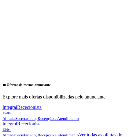
💼 Ofertas do mesmo anunciante
Explore mais ofertas disponibilizadas pelo anunciante
Integral
Rececionista
15/06
Almada
Secretariado, Recepção e Atendimento
Integral
Rececionista
13/04
Ver todas as ofertas do
Almada
Secretariado, Recepção e Atendimento