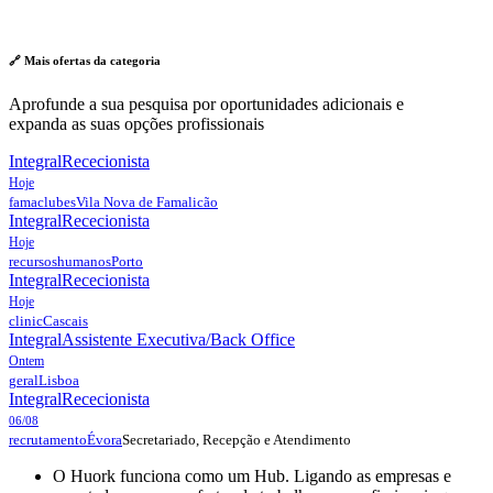
🔗 Mais ofertas da
categoria
Aprofunde a sua pesquisa por oportunidades adicionais e
expanda as suas opções profissionais
Integral
Rececionista
Hoje
famaclubes
Vila Nova de Famalicão
Integral
Rececionista
Hoje
recursoshumanos
Porto
Integral
Rececionista
Hoje
clinic
Cascais
Integral
Assistente Executiva/Back Office
Ontem
geral
Lisboa
Integral
Rececionista
06/08
Secretariado, Recepção e Atendimento
recrutamento
Évora
O Huork funciona como um Hub. Ligando as empresas e