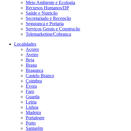
Meio Ambiente e Ecologia
Recursos Humanos/DP
Saúde e Nutrição
Secretariado e Recepção
Segurança e Portaria
Serviços Gerais e Construção
Telemarketing/Cobrança
Localidades
Açores
Aveiro
Beja
Braga
Bragança
Castelo Branco
Coimbra
Évora
Faro
Guarda
Leiria
Lisboa
Madeira
Portalegre
Porto
Santarém