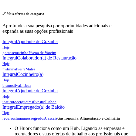
🔗 Mais ofertas da
categoria
Aprofunde a sua pesquisa por oportunidades adicionais e
expanda as suas opções profissionais
Integral
Ajudante de Cozinha
Hoje
gomesemarinho
Póvoa de Varzim
Integral
Colaborador(a) de Restauração
Hoje
rhitmmalveira
Mafra
Integral
Cozinheiro(a)
Hoje
brunosilva
Lisboa
Integral
Ajudante de Cozinha
Hoje
institutocerqueirasilvestre
Lisboa
Integral
Empregado(a) de Balcão
Hoje
Gastronomia, Alimentação e Culinária
recursoshumanossegredos
Cascais
O Huork funciona como um Hub. Ligando as empresas e
recrutadores e suas ofertas de trabalho aos profissionais que