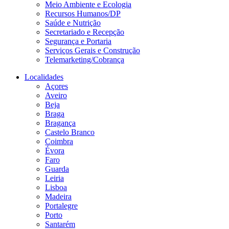
Meio Ambiente e Ecologia
Recursos Humanos/DP
Saúde e Nutrição
Secretariado e Recepção
Segurança e Portaria
Serviços Gerais e Construção
Telemarketing/Cobrança
Localidades
Açores
Aveiro
Beja
Braga
Bragança
Castelo Branco
Coimbra
Évora
Faro
Guarda
Leiria
Lisboa
Madeira
Portalegre
Porto
Santarém