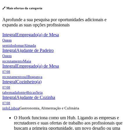
🔗 Mais ofertas da
categoria
Aprofunde a sua pesquisa por oportunidades adicionais e
expanda as suas opções profissionais
Integral
Empregado(a) de Mesa
Ontem
sentidodomar
Almada
Integral
Ajudante de Padeiro
Ontem
recrutamento
Maia
Integral
Empregado(a) de Mesa
07/08
recrutamentosul
Bragança
Integral
Cozinheiro(a)
07/08
tabernadafonte4bicas
Seia
Integral
Ajudante de Cozinha
07/08
Gastronomia, Alimentação e Culinária
info
Lisboa
O Huork funciona como um Hub. Ligando as empresas e
recrutadores e suas ofertas de trabalho aos profissionais que
buscam a primeira oportunidade, um novo desafio ou uma