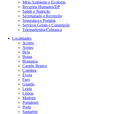
Meio Ambiente e Ecologia
Recursos Humanos/DP
Saúde e Nutrição
Secretariado e Recepção
Segurança e Portaria
Serviços Gerais e Construção
Telemarketing/Cobrança
Localidades
Açores
Aveiro
Beja
Braga
Bragança
Castelo Branco
Coimbra
Évora
Faro
Guarda
Leiria
Lisboa
Madeira
Portalegre
Porto
Santarém