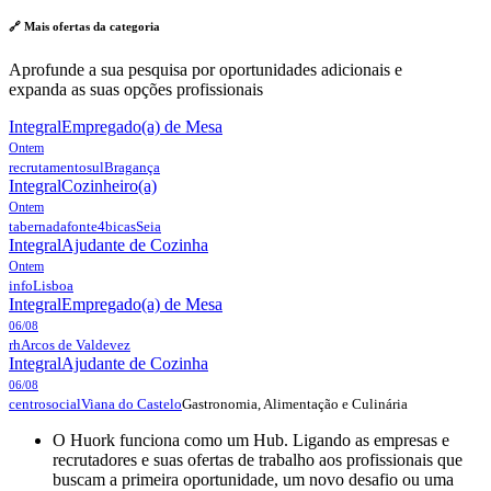
🔗 Mais ofertas da
categoria
Aprofunde a sua pesquisa por oportunidades adicionais e
expanda as suas opções profissionais
Integral
Empregado(a) de Mesa
Ontem
recrutamentosul
Bragança
Integral
Cozinheiro(a)
Ontem
tabernadafonte4bicas
Seia
Integral
Ajudante de Cozinha
Ontem
info
Lisboa
Integral
Empregado(a) de Mesa
06/08
rh
Arcos de Valdevez
Integral
Ajudante de Cozinha
06/08
Gastronomia, Alimentação e Culinária
centrosocial
Viana do Castelo
O Huork funciona como um Hub. Ligando as empresas e
recrutadores e suas ofertas de trabalho aos profissionais que
buscam a primeira oportunidade, um novo desafio ou uma