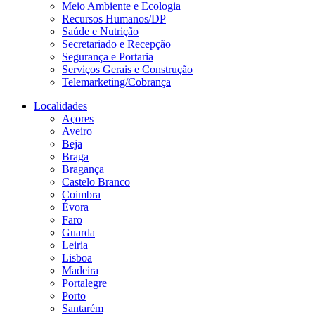
Meio Ambiente e Ecologia
Recursos Humanos/DP
Saúde e Nutrição
Secretariado e Recepção
Segurança e Portaria
Serviços Gerais e Construção
Telemarketing/Cobrança
Localidades
Açores
Aveiro
Beja
Braga
Bragança
Castelo Branco
Coimbra
Évora
Faro
Guarda
Leiria
Lisboa
Madeira
Portalegre
Porto
Santarém