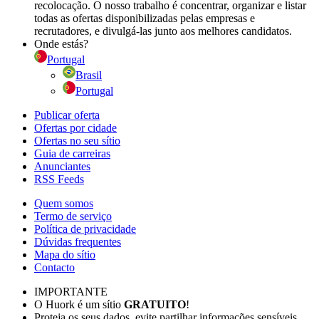
recolocação. O nosso trabalho é concentrar, organizar e listar
todas as ofertas disponibilizadas pelas empresas e
recrutadores, e divulgá-las junto aos melhores candidatos.
Onde estás?
Portugal
Brasil
Portugal
Publicar oferta
Ofertas por cidade
Ofertas no seu sítio
Guia de carreiras
Anunciantes
RSS Feeds
Quem somos
Termo de serviço
Política de privacidade
Dúvidas frequentes
Mapa do sítio
Contacto
IMPORTANTE
O Huork é um sítio
GRATUITO
!
Proteja os seus dados, evite partilhar informações sensíveis.