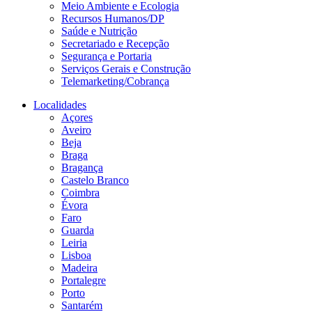
Meio Ambiente e Ecologia
Recursos Humanos/DP
Saúde e Nutrição
Secretariado e Recepção
Segurança e Portaria
Serviços Gerais e Construção
Telemarketing/Cobrança
Localidades
Açores
Aveiro
Beja
Braga
Bragança
Castelo Branco
Coimbra
Évora
Faro
Guarda
Leiria
Lisboa
Madeira
Portalegre
Porto
Santarém