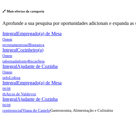
🔗 Mais ofertas da
categoria
Aprofunde a sua pesquisa por oportunidades adicionais e expanda as s
Integral
Empregado(a) de Mesa
Ontem
recrutamentosul
Bragança
Integral
Cozinheiro(a)
Ontem
tabernadafonte4bicas
Seia
Integral
Ajudante de Cozinha
Ontem
info
Lisboa
Integral
Empregado(a) de Mesa
06/08
rh
Arcos de Valdevez
Integral
Ajudante de Cozinha
06/08
Gastronomia, Alimentação e Culinária
centrosocial
Viana do Castelo