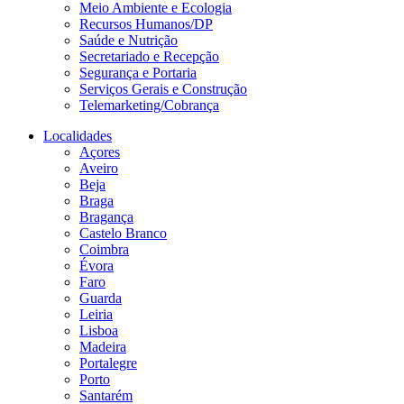
Meio Ambiente e Ecologia
Recursos Humanos/DP
Saúde e Nutrição
Secretariado e Recepção
Segurança e Portaria
Serviços Gerais e Construção
Telemarketing/Cobrança
Localidades
Açores
Aveiro
Beja
Braga
Bragança
Castelo Branco
Coimbra
Évora
Faro
Guarda
Leiria
Lisboa
Madeira
Portalegre
Porto
Santarém