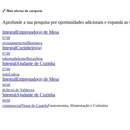
🔗 Mais ofertas da
categoria
Aprofunde a sua pesquisa por oportunidades adicionais e expanda as s
Integral
Empregado(a) de Mesa
07/08
recrutamentosul
Bragança
Integral
Cozinheiro(a)
07/08
tabernadafonte4bicas
Seia
Integral
Ajudante de Cozinha
07/08
info
Lisboa
Integral
Empregado(a) de Mesa
06/08
rh
Arcos de Valdevez
Integral
Ajudante de Cozinha
06/08
Gastronomia, Alimentação e Culinária
centrosocial
Viana do Castelo