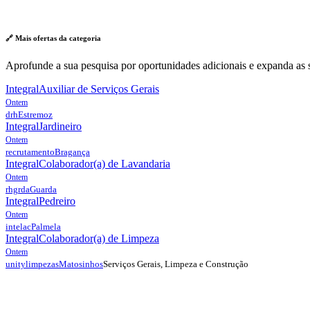
🔗 Mais ofertas da
categoria
Aprofunde a sua pesquisa por oportunidades adicionais e expanda as s
Integral
Auxiliar de Serviços Gerais
Ontem
drh
Estremoz
Integral
Jardineiro
Ontem
recrutamento
Bragança
Integral
Colaborador(a) de Lavandaria
Ontem
rhgrda
Guarda
Integral
Pedreiro
Ontem
intelac
Palmela
Integral
Colaborador(a) de Limpeza
Ontem
Serviços Gerais, Limpeza e Construção
unitylimpezas
Matosinhos