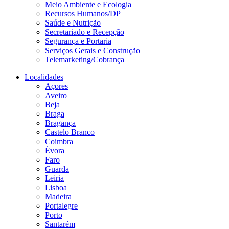
Meio Ambiente e Ecologia
Recursos Humanos/DP
Saúde e Nutrição
Secretariado e Recepção
Segurança e Portaria
Serviços Gerais e Construção
Telemarketing/Cobrança
Localidades
Açores
Aveiro
Beja
Braga
Bragança
Castelo Branco
Coimbra
Évora
Faro
Guarda
Leiria
Lisboa
Madeira
Portalegre
Porto
Santarém