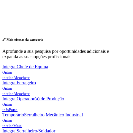
🔗 Mais ofertas da
categoria
Aprofunde a sua pesquisa por oportunidades adicionais e
expanda as suas opções profissionais
Integral
Chefe de Equipa
Ontem
intelac
Alcochete
Integral
Ferrageiro
Ontem
intelac
Alcochete
Integral
Operador(a) de Produção
Ontem
info
Porto
Temporário
Serralheiro Mecânico Industrial
Ontem
intelac
Maia
Integral
Serralheiro/Soldador