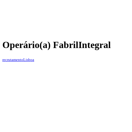
Operário(a) Fabril
Integral
recrutamento
Lisboa