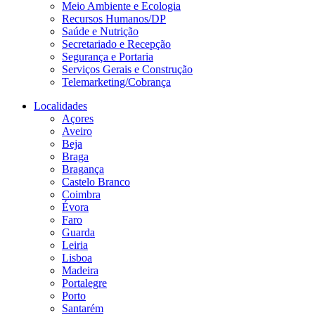
Meio Ambiente e Ecologia
Recursos Humanos/DP
Saúde e Nutrição
Secretariado e Recepção
Segurança e Portaria
Serviços Gerais e Construção
Telemarketing/Cobrança
Localidades
Açores
Aveiro
Beja
Braga
Bragança
Castelo Branco
Coimbra
Évora
Faro
Guarda
Leiria
Lisboa
Madeira
Portalegre
Porto
Santarém