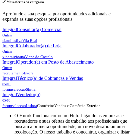
🔗 Mais ofertas da
categoria
Aprofunde a sua pesquisa por oportunidades adicionais e
expanda as suas opções profissionais
Integral
Consultor(a) Comercial
Ontem
claudiasilva
Vila Real
Integral
Colaborador(a) de Loja
Ontem
xiaomivioana
Viana do Castelo
Integral
Operador(a) em Posto de Abastecimento
Ontem
recrutamento
Évora
Integral
Técnico(a) de Cobranças e Vendas
05/08
forumseleccao
Sintra
Integral
Vendedor(a)
05/08
Comércio/Vendas e Comércio Exterior
forumseleccao
Lisboa
O Huork funciona como um Hub. Ligando as empresas e
recrutadores e suas ofertas de trabalho aos profissionais que
buscam a primeira oportunidade, um novo desafio ou uma
recolocação. O nosso trabalho é concentrar, organizar e listar