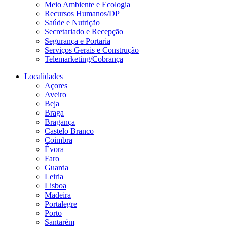
Meio Ambiente e Ecologia
Recursos Humanos/DP
Saúde e Nutrição
Secretariado e Recepção
Segurança e Portaria
Serviços Gerais e Construção
Telemarketing/Cobrança
Localidades
Açores
Aveiro
Beja
Braga
Bragança
Castelo Branco
Coimbra
Évora
Faro
Guarda
Leiria
Lisboa
Madeira
Portalegre
Porto
Santarém