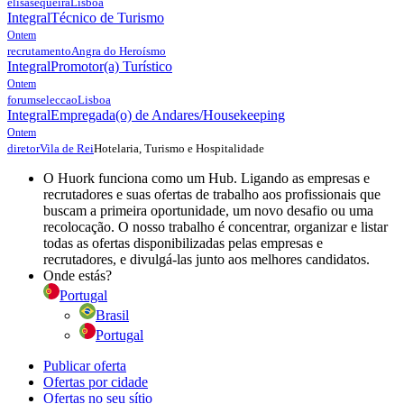
elisasequeira
Lisboa
Integral
Técnico de Turismo
Ontem
recrutamento
Angra do Heroísmo
Integral
Promotor(a) Turístico
Ontem
forumseleccao
Lisboa
Integral
Empregada(o) de Andares/Housekeeping
Ontem
Hotelaria, Turismo e Hospitalidade
diretor
Vila de Rei
O Huork funciona como um Hub. Ligando as empresas e
recrutadores e suas ofertas de trabalho aos profissionais que
buscam a primeira oportunidade, um novo desafio ou uma
recolocação. O nosso trabalho é concentrar, organizar e listar
todas as ofertas disponibilizadas pelas empresas e
recrutadores, e divulgá-las junto aos melhores candidatos.
Onde estás?
Portugal
Brasil
Portugal
Publicar oferta
Ofertas por cidade
Ofertas no seu sítio