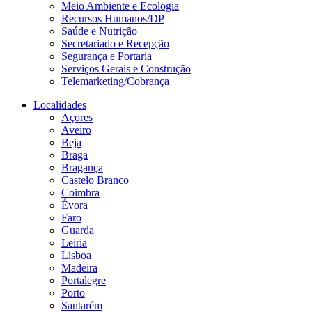
Meio Ambiente e Ecologia
Recursos Humanos/DP
Saúde e Nutrição
Secretariado e Recepção
Segurança e Portaria
Serviços Gerais e Construção
Telemarketing/Cobrança
Localidades
Açores
Aveiro
Beja
Braga
Bragança
Castelo Branco
Coimbra
Évora
Faro
Guarda
Leiria
Lisboa
Madeira
Portalegre
Porto
Santarém