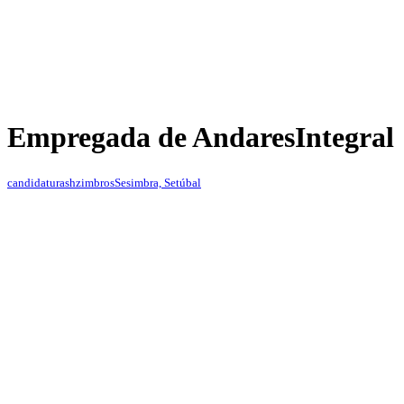
Empregada de Andares
Integral
candidaturashzimbros
Sesimbra, Setúbal