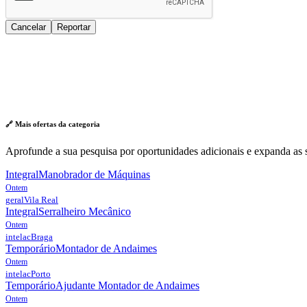
Cancelar
Reportar
🔗 Mais ofertas da
categoria
Aprofunde a sua pesquisa por oportunidades adicionais e expanda as s
Integral
Manobrador de Máquinas
Ontem
geral
Vila Real
Integral
Serralheiro Mecânico
Ontem
intelac
Braga
Temporário
Montador de Andaimes
Ontem
intelac
Porto
Temporário
Ajudante Montador de Andaimes
Ontem