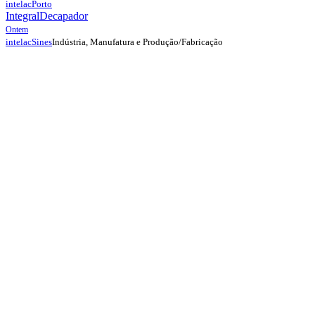
intelac
Porto
Integral
Decapador
Ontem
Indústria, Manufatura e Produção/Fabricação
intelac
Sines