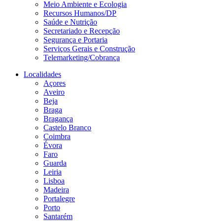
Meio Ambiente e Ecologia
Recursos Humanos/DP
Saúde e Nutrição
Secretariado e Recepção
Segurança e Portaria
Serviços Gerais e Construção
Telemarketing/Cobrança
Localidades
Açores
Aveiro
Beja
Braga
Bragança
Castelo Branco
Coimbra
Évora
Faro
Guarda
Leiria
Lisboa
Madeira
Portalegre
Porto
Santarém