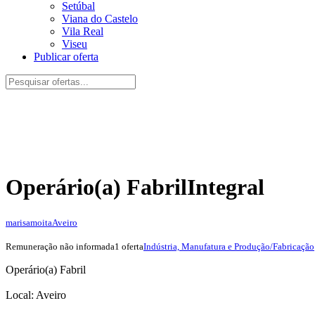
Setúbal
Viana do Castelo
Vila Real
Viseu
Publicar oferta
Operário(a) Fabril
Integral
marisamoita
Aveiro
Remuneração não informada
1 oferta
Indústria, Manufatura e Produção/Fabricação
Operário(a) Fabril
Local: Aveiro