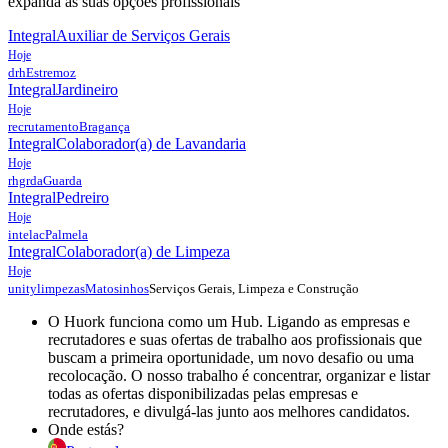
expanda as suas opções profissionais
Integral
Auxiliar de Serviços Gerais
Hoje
drh
Estremoz
Integral
Jardineiro
Hoje
recrutamento
Bragança
Integral
Colaborador(a) de Lavandaria
Hoje
rhgrda
Guarda
Integral
Pedreiro
Hoje
intelac
Palmela
Integral
Colaborador(a) de Limpeza
Hoje
Serviços Gerais, Limpeza e Construção
unitylimpezas
Matosinhos
O Huork funciona como um Hub. Ligando as empresas e
recrutadores e suas ofertas de trabalho aos profissionais que
buscam a primeira oportunidade, um novo desafio ou uma
recolocação. O nosso trabalho é concentrar, organizar e listar
todas as ofertas disponibilizadas pelas empresas e
recrutadores, e divulgá-las junto aos melhores candidatos.
Onde estás?