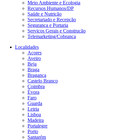
Meio Ambiente e Ecologia
Recursos Humanos/DP
Saúde e Nutrição
Secretariado e Recepção
Segurança e Portaria
Serviços Gerais e Construção
Telemarketing/Cobrança
Localidades
Açores
Aveiro
Beja
Braga
Bragança
Castelo Branco
Coimbra
Évora
Faro
Guarda
Leiria
Lisboa
Madeira
Portalegre
Porto
Santarém