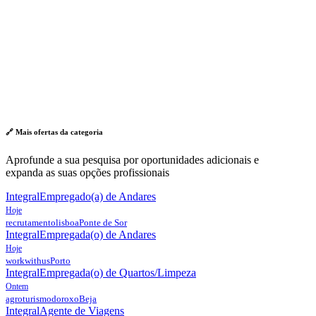
🔗 Mais ofertas da
categoria
Aprofunde a sua pesquisa por oportunidades adicionais e
expanda as suas opções profissionais
Integral
Empregado(a) de Andares
Hoje
recrutamentolisboa
Ponte de Sor
Integral
Empregada(o) de Andares
Hoje
workwithus
Porto
Integral
Empregada(o) de Quartos/Limpeza
Ontem
agroturismodoroxo
Beja
Integral
Agente de Viagens