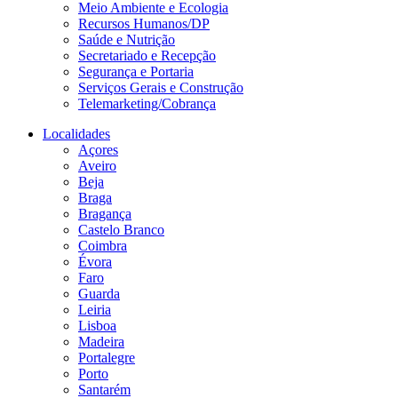
Meio Ambiente e Ecologia
Recursos Humanos/DP
Saúde e Nutrição
Secretariado e Recepção
Segurança e Portaria
Serviços Gerais e Construção
Telemarketing/Cobrança
Localidades
Açores
Aveiro
Beja
Braga
Bragança
Castelo Branco
Coimbra
Évora
Faro
Guarda
Leiria
Lisboa
Madeira
Portalegre
Porto
Santarém