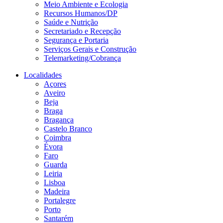
Meio Ambiente e Ecologia
Recursos Humanos/DP
Saúde e Nutrição
Secretariado e Recepção
Segurança e Portaria
Serviços Gerais e Construção
Telemarketing/Cobrança
Localidades
Açores
Aveiro
Beja
Braga
Bragança
Castelo Branco
Coimbra
Évora
Faro
Guarda
Leiria
Lisboa
Madeira
Portalegre
Porto
Santarém