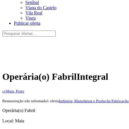
Setúbal
Viana do Castelo
Vila Real
Viseu
Publicar oferta
Operária(o) Fabril
Integral
cv
Maia, Porto
Remuneração não informada
1 oferta
Indústria, Manufatura e Produção/Fabricação
Operária(o) Fabril
Local: Maia