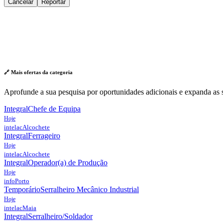
Cancelar
Reportar
🔗 Mais ofertas da
categoria
Aprofunde a sua pesquisa por oportunidades adicionais e expanda as s
Integral
Chefe de Equipa
Hoje
intelac
Alcochete
Integral
Ferrageiro
Hoje
intelac
Alcochete
Integral
Operador(a) de Produção
Hoje
info
Porto
Temporário
Serralheiro Mecânico Industrial
Hoje
intelac
Maia
Integral
Serralheiro/Soldador