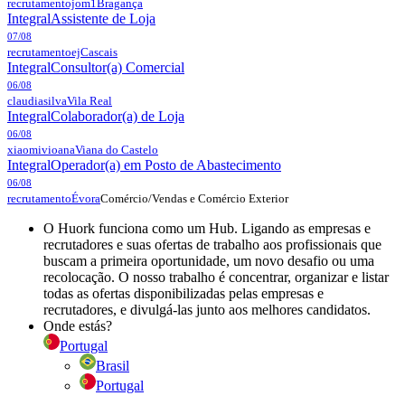
recrutamentojom1
Bragança
Integral
Assistente de Loja
07/08
recrutamentoej
Cascais
Integral
Consultor(a) Comercial
06/08
claudiasilva
Vila Real
Integral
Colaborador(a) de Loja
06/08
xiaomivioana
Viana do Castelo
Integral
Operador(a) em Posto de Abastecimento
06/08
Comércio/Vendas e Comércio Exterior
recrutamento
Évora
O Huork funciona como um Hub. Ligando as empresas e
recrutadores e suas ofertas de trabalho aos profissionais que
buscam a primeira oportunidade, um novo desafio ou uma
recolocação. O nosso trabalho é concentrar, organizar e listar
todas as ofertas disponibilizadas pelas empresas e
recrutadores, e divulgá-las junto aos melhores candidatos.
Onde estás?
Portugal
Brasil
Portugal