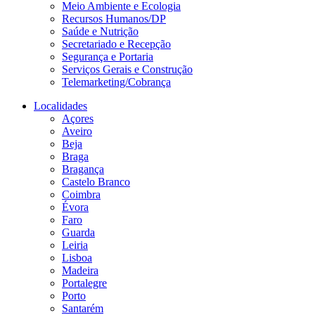
Meio Ambiente e Ecologia
Recursos Humanos/DP
Saúde e Nutrição
Secretariado e Recepção
Segurança e Portaria
Serviços Gerais e Construção
Telemarketing/Cobrança
Localidades
Açores
Aveiro
Beja
Braga
Bragança
Castelo Branco
Coimbra
Évora
Faro
Guarda
Leiria
Lisboa
Madeira
Portalegre
Porto
Santarém