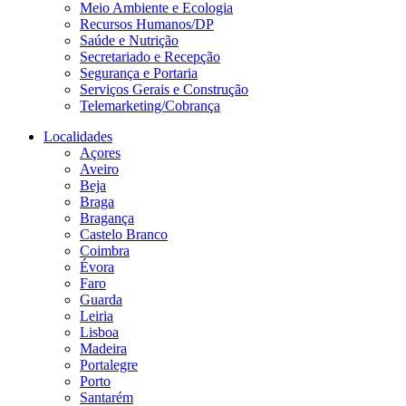
Meio Ambiente e Ecologia
Recursos Humanos/DP
Saúde e Nutrição
Secretariado e Recepção
Segurança e Portaria
Serviços Gerais e Construção
Telemarketing/Cobrança
Localidades
Açores
Aveiro
Beja
Braga
Bragança
Castelo Branco
Coimbra
Évora
Faro
Guarda
Leiria
Lisboa
Madeira
Portalegre
Porto
Santarém