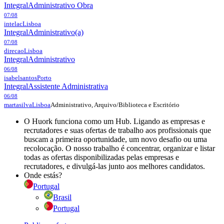
Integral
Administrativo Obra
07/08
intelac
Lisboa
Integral
Administrativo(a)
07/08
direcao
Lisboa
Integral
Administrativo
06/08
isabelsantos
Porto
Integral
Assistente Administrativa
06/08
Administrativo, Arquivo/Biblioteca e Escritório
martasilva
Lisboa
O Huork funciona como um Hub. Ligando as empresas e
recrutadores e suas ofertas de trabalho aos profissionais que
buscam a primeira oportunidade, um novo desafio ou uma
recolocação. O nosso trabalho é concentrar, organizar e listar
todas as ofertas disponibilizadas pelas empresas e
recrutadores, e divulgá-las junto aos melhores candidatos.
Onde estás?
Portugal
Brasil
Portugal