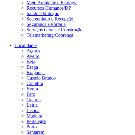
Meio Ambiente e Ecologia
Recursos Humanos/DP
Saúde e Nutrição
Secretariado e Recepção
Segurança e Portaria
Serviços Gerais e Construção
Telemarketing/Cobrança
Localidades
Açores
Aveiro
Beja
Braga
Bragança
Castelo Branco
Coimbra
Évora
Faro
Guarda
Leiria
Lisboa
Madeira
Portalegre
Porto
Santarém