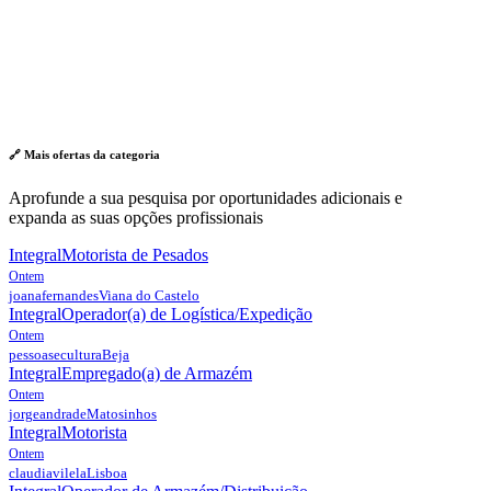
🔗 Mais ofertas da
categoria
Aprofunde a sua pesquisa por oportunidades adicionais e
expanda as suas opções profissionais
Integral
Motorista de Pesados
Ontem
joanafernandes
Viana do Castelo
Integral
Operador(a) de Logística/Expedição
Ontem
pessoasecultura
Beja
Integral
Empregado(a) de Armazém
Ontem
jorgeandrade
Matosinhos
Integral
Motorista
Ontem
claudiavilela
Lisboa