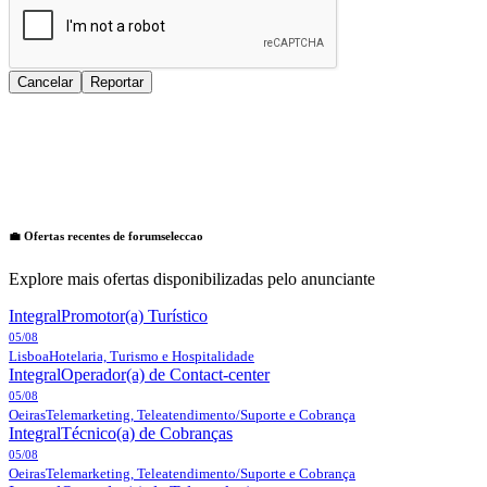
Cancelar
Reportar
💼 Ofertas recentes de
forumseleccao
Explore mais ofertas disponibilizadas pelo anunciante
Integral
Promotor(a) Turístico
05/08
Lisboa
Hotelaria, Turismo e Hospitalidade
Integral
Operador(a) de Contact-center
05/08
Oeiras
Telemarketing, Teleatendimento/Suporte e Cobrança
Integral
Técnico(a) de Cobranças
05/08
Oeiras
Telemarketing, Teleatendimento/Suporte e Cobrança