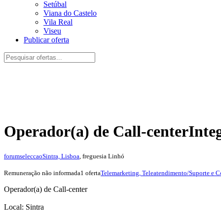
Setúbal
Viana do Castelo
Vila Real
Viseu
Publicar oferta
Operador(a) de Call-center
Inte
forumseleccao
Sintra, Lisboa
, freguesia Linhó
Remuneração não informada
1 oferta
Telemarketing, Teleatendimento/Suporte e 
Operador(a) de Call-center
Local: Sintra