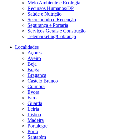
Meio Ambiente e Ecologia
Recursos Humanos/DP
Saúde e Nutrição
Secretariado e Recepção
Segurança e Portaria
Serviços Gerais e Construção
Telemarketing/Cobrança
Localidades
Açores
Aveiro
Beja
Braga
Bragança
Castelo Branco
Coimbra
Évora
Faro
Guarda
Leiria
Lisboa
Madeira
Portalegre
Porto
Santarém