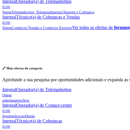
Integral
Operador(a) de Telemarketing
05/08
Sintra
Telemarketing, Teleatendimento/Suporte e Cobrança
Integral
Técnico(a) de Cobranças e Vendas
05/08
Ver todas as ofertas de
forumse
Sintra
Comércio/Vendas e Comércio Exterior
🔗 Mais ofertas da
categoria
Aprofunde a sua pesquisa por oportunidades adicionais e expanda as s
Integral
Operador(a) de Telemarketing
Ontem
rafaelmartins
Seia
Integral
Operador(a) de Contact-center
05/08
forumseleccao
Oeiras
Integral
Técnico(a) de Cobranças
05/08