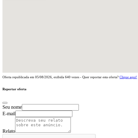
Oferta republicada em
05/08/2026
, exibida
640
vezes - Quer reportar esta oferta?
Clique aqui!
Reportar oferta
Seu nome
E-mail
Relato