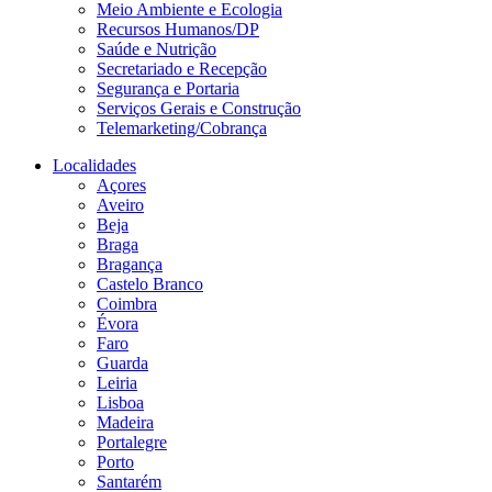
Meio Ambiente e Ecologia
Recursos Humanos/DP
Saúde e Nutrição
Secretariado e Recepção
Segurança e Portaria
Serviços Gerais e Construção
Telemarketing/Cobrança
Localidades
Açores
Aveiro
Beja
Braga
Bragança
Castelo Branco
Coimbra
Évora
Faro
Guarda
Leiria
Lisboa
Madeira
Portalegre
Porto
Santarém