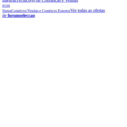
Integral
Técnico(a) de Cobranças e Vendas
05/08
Ver todas as ofertas
Sintra
Comércio/Vendas e Comércio Exterior
de
forumseleccao