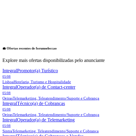
💼 Ofertas recentes de
forumseleccao
Explore mais ofertas disponibilizadas pelo anunciante
Integral
Promotor(a) Turístico
05/08
Lisboa
Hotelaria, Turismo e Hospitalidade
Integral
Operador(a) de Contact-center
05/08
Oeiras
Telemarketing, Teleatendimento/Suporte e Cobrança
Integral
Técnico(a) de Cobranças
05/08
Oeiras
Telemarketing, Teleatendimento/Suporte e Cobrança
Integral
Operador(a) de Telemarketing
05/08
Sintra
Telemarketing, Teleatendimento/Suporte e Cobrança