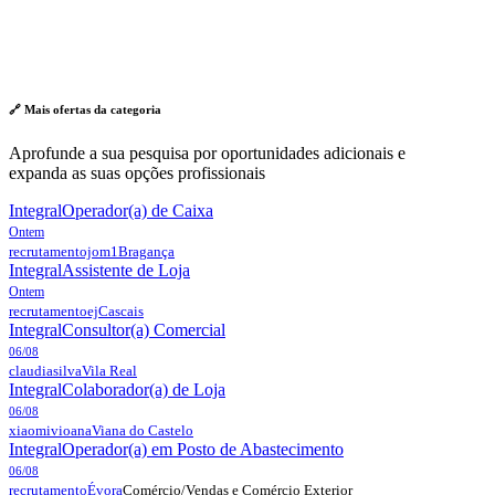
🔗 Mais ofertas da
categoria
Aprofunde a sua pesquisa por oportunidades adicionais e
expanda as suas opções profissionais
Integral
Operador(a) de Caixa
Ontem
recrutamentojom1
Bragança
Integral
Assistente de Loja
Ontem
recrutamentoej
Cascais
Integral
Consultor(a) Comercial
06/08
claudiasilva
Vila Real
Integral
Colaborador(a) de Loja
06/08
xiaomivioana
Viana do Castelo
Integral
Operador(a) em Posto de Abastecimento
06/08
Comércio/Vendas e Comércio Exterior
recrutamento
Évora