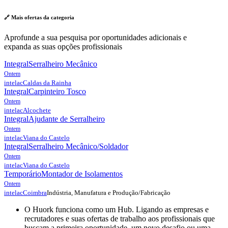
🔗 Mais ofertas da
categoria
Aprofunde a sua pesquisa por oportunidades adicionais e
expanda as suas opções profissionais
Integral
Serralheiro Mecânico
Ontem
intelac
Caldas da Rainha
Integral
Carpinteiro Tosco
Ontem
intelac
Alcochete
Integral
Ajudante de Serralheiro
Ontem
intelac
Viana do Castelo
Integral
Serralheiro Mecânico/Soldador
Ontem
intelac
Viana do Castelo
Temporário
Montador de Isolamentos
Ontem
Indústria, Manufatura e Produção/Fabricação
intelac
Coimbra
O Huork funciona como um Hub. Ligando as empresas e
recrutadores e suas ofertas de trabalho aos profissionais que
buscam a primeira oportunidade, um novo desafio ou uma