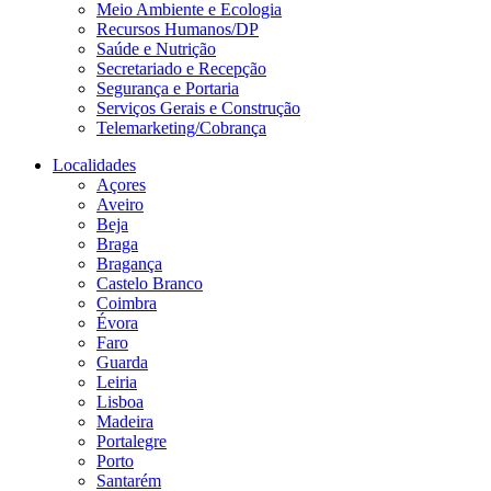
Meio Ambiente e Ecologia
Recursos Humanos/DP
Saúde e Nutrição
Secretariado e Recepção
Segurança e Portaria
Serviços Gerais e Construção
Telemarketing/Cobrança
Localidades
Açores
Aveiro
Beja
Braga
Bragança
Castelo Branco
Coimbra
Évora
Faro
Guarda
Leiria
Lisboa
Madeira
Portalegre
Porto
Santarém