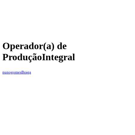
Operador(a) de
Produção
Integral
nunogomes
Braga