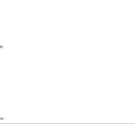
e.
te.