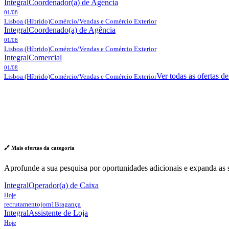
Integral
Coordenador(a) de Agência
01/08
Lisboa
(Híbrido)
Comércio/Vendas e Comércio Exterior
Integral
Coordenado(a) de Agência
01/08
Lisboa
(Híbrido)
Comércio/Vendas e Comércio Exterior
Integral
Comercial
01/08
Ver todas as ofertas d
Lisboa
(Híbrido)
Comércio/Vendas e Comércio Exterior
🔗 Mais ofertas da
categoria
Aprofunde a sua pesquisa por oportunidades adicionais e expanda as s
Integral
Operador(a) de Caixa
Hoje
recrutamentojom1
Bragança
Integral
Assistente de Loja
Hoje