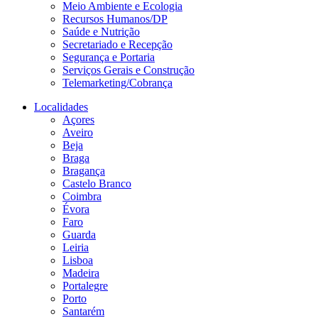
Meio Ambiente e Ecologia
Recursos Humanos/DP
Saúde e Nutrição
Secretariado e Recepção
Segurança e Portaria
Serviços Gerais e Construção
Telemarketing/Cobrança
Localidades
Açores
Aveiro
Beja
Braga
Bragança
Castelo Branco
Coimbra
Évora
Faro
Guarda
Leiria
Lisboa
Madeira
Portalegre
Porto
Santarém