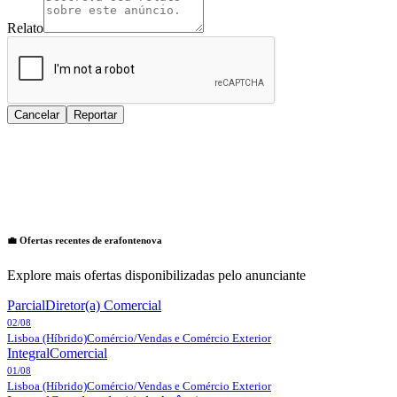
Relato
Cancelar
Reportar
💼 Ofertas recentes de
erafontenova
Explore mais ofertas disponibilizadas pelo anunciante
Parcial
Diretor(a) Comercial
02/08
Lisboa
(Híbrido)
Comércio/Vendas e Comércio Exterior
Integral
Comercial
01/08
Lisboa
(Híbrido)
Comércio/Vendas e Comércio Exterior