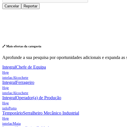
Cancelar
Reportar
🔗 Mais ofertas da
categoria
Aprofunde a sua pesquisa por oportunidades adicionais e expanda as s
Integral
Chefe de Equipa
Hoje
intelac
Alcochete
Integral
Ferrageiro
Hoje
intelac
Alcochete
Integral
Operador(a) de Produção
Hoje
info
Porto
Temporário
Serralheiro Mecânico Industrial
Hoje
intelac
Maia