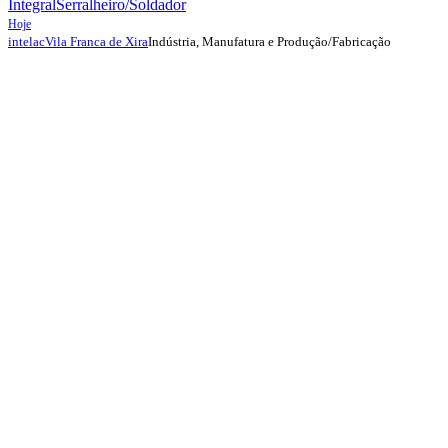
Integral
Serralheiro/Soldador
Hoje
Indústria, Manufatura e Produção/Fabricação
intelac
Vila Franca de Xira