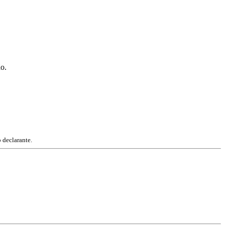
ão.
 declarante.