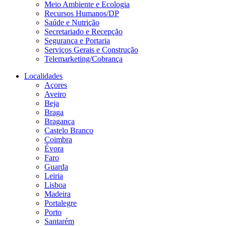
Meio Ambiente e Ecologia
Recursos Humanos/DP
Saúde e Nutrição
Secretariado e Recepção
Segurança e Portaria
Serviços Gerais e Construção
Telemarketing/Cobrança
Localidades
Açores
Aveiro
Beja
Braga
Bragança
Castelo Branco
Coimbra
Évora
Faro
Guarda
Leiria
Lisboa
Madeira
Portalegre
Porto
Santarém