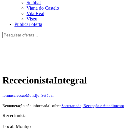
Setúbal
Viana do Castelo
Vila Real
Viseu
Publicar oferta
Rececionista
Integral
forumseleccao
Montijo, Setúbal
Remuneração não informada
1 oferta
Secretariado, Recepção e Atendimento
Rececionista
Local: Montijo