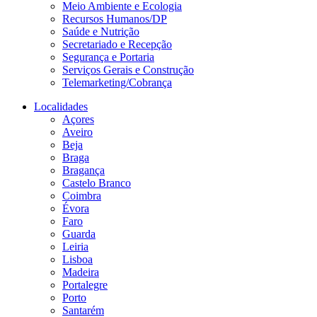
Meio Ambiente e Ecologia
Recursos Humanos/DP
Saúde e Nutrição
Secretariado e Recepção
Segurança e Portaria
Serviços Gerais e Construção
Telemarketing/Cobrança
Localidades
Açores
Aveiro
Beja
Braga
Bragança
Castelo Branco
Coimbra
Évora
Faro
Guarda
Leiria
Lisboa
Madeira
Portalegre
Porto
Santarém