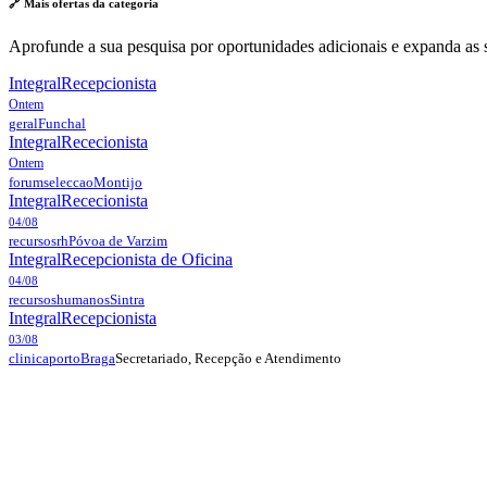
🔗 Mais ofertas da
categoria
Aprofunde a sua pesquisa por oportunidades adicionais e expanda as s
Integral
Recepcionista
Ontem
geral
Funchal
Integral
Rececionista
Ontem
forumseleccao
Montijo
Integral
Rececionista
04/08
recursosrh
Póvoa de Varzim
Integral
Recepcionista de Oficina
04/08
recursoshumanos
Sintra
Integral
Recepcionista
03/08
Secretariado, Recepção e Atendimento
clinicaporto
Braga