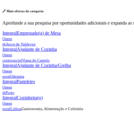
🔗 Mais ofertas da
categoria
Aprofunde a sua pesquisa por oportunidades adicionais e expanda as s
Integral
Empregado(a) de Mesa
Ontem
rh
Arcos de Valdevez
Integral
Ajudante de Cozinha
Ontem
centrosocial
Viana do Castelo
Integral
Ajudante de Cozinha/Grelha
Ontem
geral
Odemira
Integral
Pasteleiro
Ontem
rh
Porto
Integral
Cozinheira(o)
Ontem
Gastronomia, Alimentação e Culinária
geral
Lisboa