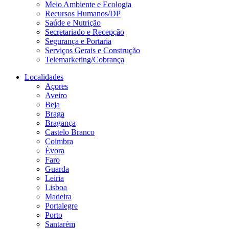
Meio Ambiente e Ecologia
Recursos Humanos/DP
Saúde e Nutrição
Secretariado e Recepção
Segurança e Portaria
Serviços Gerais e Construção
Telemarketing/Cobrança
Localidades
Açores
Aveiro
Beja
Braga
Bragança
Castelo Branco
Coimbra
Évora
Faro
Guarda
Leiria
Lisboa
Madeira
Portalegre
Porto
Santarém